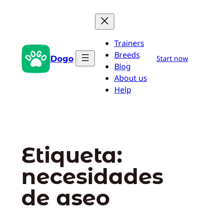
Saltar
al
contenido
Trainers
Breeds
Dogo
Start now
Blog
About us
Help
Etiqueta:
necesidades
de aseo