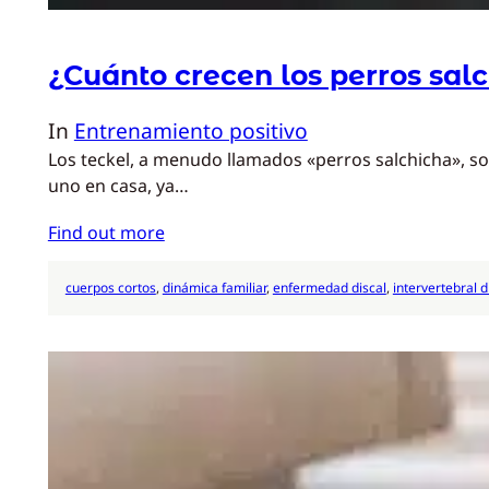
¿Cuánto crecen los perros sal
In
Entrenamiento positivo
Los teckel, a menudo llamados «perros salchicha», s
uno en casa, ya…
Find out more
cuerpos cortos
, 
dinámica familiar
, 
enfermedad discal
, 
intervertebral d