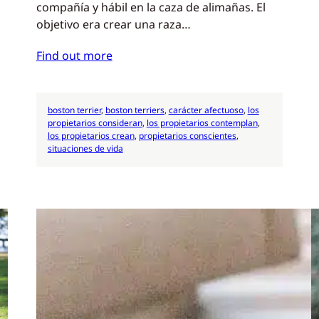
compañía y hábil en la caza de alimañas. El
objetivo era crear una raza…
Find out more
boston terrier
, 
boston terriers
, 
carácter afectuoso
, 
los
propietarios consideran
, 
los propietarios contemplan
, 
los propietarios crean
, 
propietarios conscientes
, 
situaciones de vida