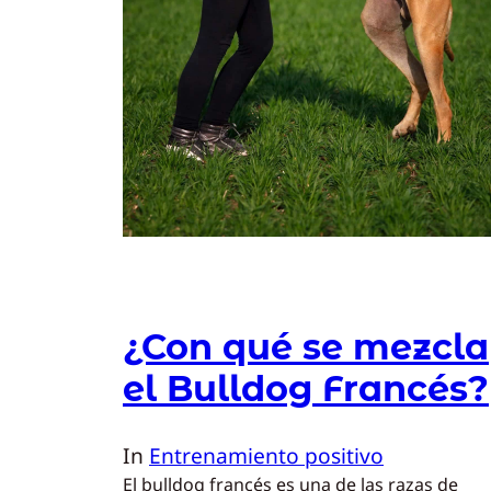
¿Con qué se mezcla
el Bulldog Francés?
In
Entrenamiento positivo
El bulldog francés es una de las razas de