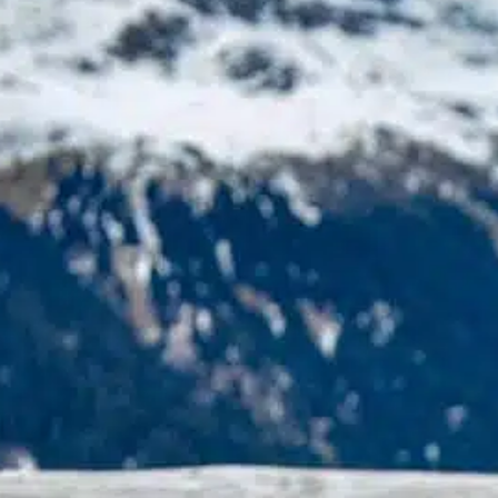
¿De dónde son los
Shih Tzus?
In
Entrenamiento positivo
os Shih tzus, una de las razas caninas más
preciadas en todo el mundo, son famosos
or su encantadora personalidad y su
specto inconfundible. Con su largo pelaje y
us adorables rostros, se han ganado el
orazón de los amantes de los perros de
odo el mundo. Sus orígenes se remontan a
a antigua China,…
ind out more
carácter afectuoso
, 
consideraciones sanitarias
, 
familia