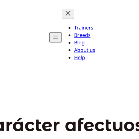
Trainers
Breeds
Blog
About us
Help
arácter afectuo