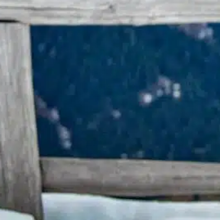
querida
, 
familiares
, 
generaciones futuras
, 
nature
makes
, 
orgullo de los propietarios
, 
prácticas de cría