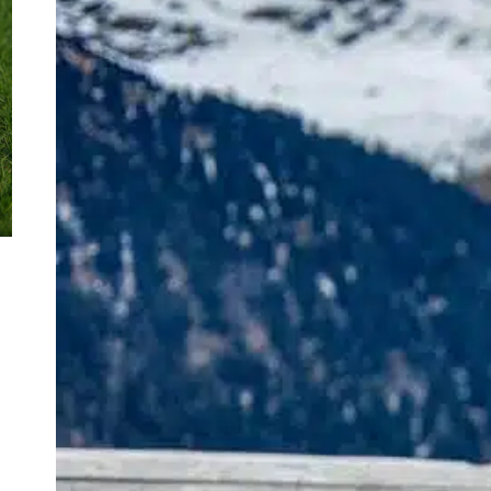
L
a
p
a
s
c
t
l
F