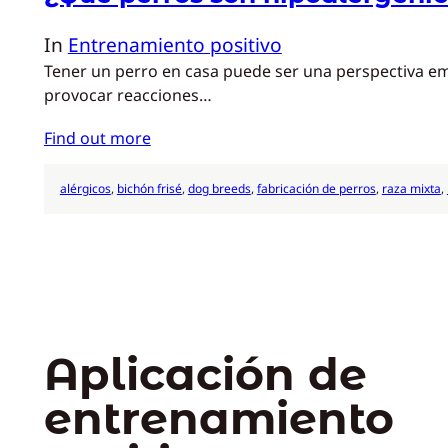
In
Entrenamiento positivo
Tener un perro en casa puede ser una perspectiva emo
provocar reacciones…
Find out more
alérgicos
, 
bichón frisé
, 
dog breeds
, 
fabricación de perros
, 
raza mixta
, 
Aplicación de
entrenamiento