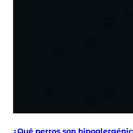
¿Qué perros son hipoalergéni