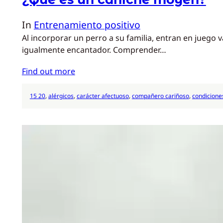
In
Entrenamiento positivo
Al incorporar un perro a su familia, entran en juego 
igualmente encantador. Comprender…
Find out more
15 20
, 
alérgicos
, 
carácter afectuoso
, 
compañero cariñoso
, 
condicione