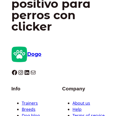
positivo para
perros con
clicker
Dogo
Dogo facebook
Instagram
LinkedIn
Correo electrónico
Info
Company
Trainers
About us
Breeds
Help
Dog blog
Terms of service