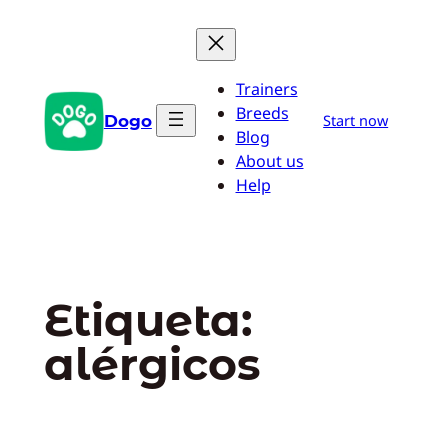
Saltar
al
contenido
Trainers
Breeds
Dogo
Start now
Blog
About us
Help
Etiqueta:
alérgicos