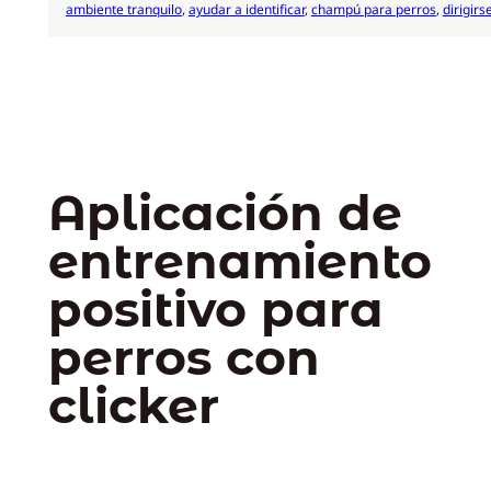
ambiente tranquilo
, 
ayudar a identificar
, 
champú para perros
, 
dirigirs
Aplicación de
entrenamiento
positivo para
perros con
clicker