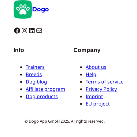
Dogo
Dogo facebook
Instagram
LinkedIn
Correo electrónico
Info
Company
Trainers
About us
Breeds
Help
Dog blog
Terms of service
Affiliate program
Privacy Policy
Dog products
Imprint
EU project
© Dogo App GmbH 2025. All rights reserved.