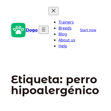
Saltar
al
contenido
Trainers
Breeds
Dogo
Start now
Blog
About us
Help
Etiqueta:
perro
hipoalergénico