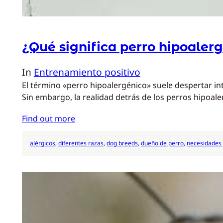
¿Qué significa perro hipoaler
In
Entrenamiento positivo
El término «perro hipoalergénico» suele despertar in
Sin embargo, la realidad detrás de los perros hipoale
Find out more
alérgicos
, 
diferentes razas
, 
dog breeds
, 
dueño de perro
, 
necesidades