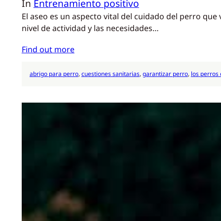
In
Entrenamiento positivo
El aseo es un aspecto vital del cuidado del perro que v
nivel de actividad y las necesidades…
Find out more
abrigo para perro
, 
cuestiones sanitarias
, 
garantizar perro
, 
los perros 