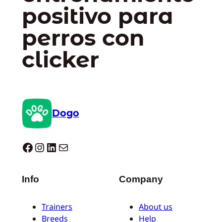
positivo para
perros con
clicker
Dogo
Dogo facebook
Instagram
LinkedIn
Correo electrónico
Info
Company
Trainers
About us
Breeds
Help