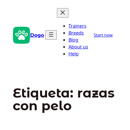
Saltar
al
contenido
Trainers
Breeds
Dogo
Start now
Blog
About us
Help
Etiqueta:
razas
con pelo