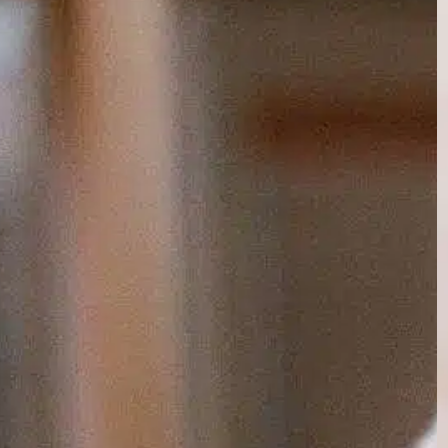
¿Cómo tratar la
infección del ojo del
perro sin Vet?
In
Entrenamiento positivo
Tratar la infección ocular de un perro puede
ser angustioso tanto para la mascota como
para el propietario. Cuando se observan
síntomas como enrojecimiento, secreción,
ojos entrecerrados o lagrimeo excesivo, es
natural sentirse ansioso. Aunque la atención
veterinaria es siempre la opción más segura,
hay formas de tratar los casos leves en casa.
He aquí…
Find out more