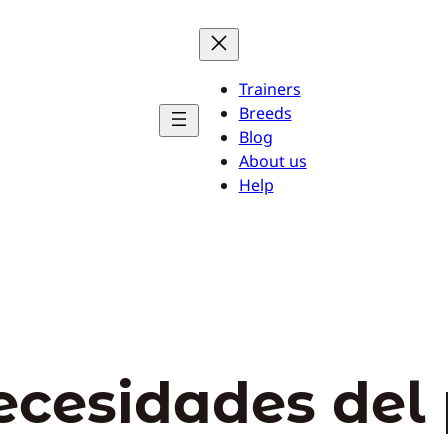
Trainers
Breeds
Blog
About us
Help
ecesidades del 