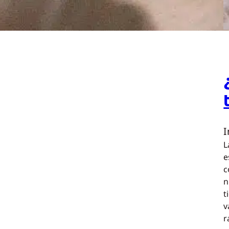
L
e
c
n
t
v
r