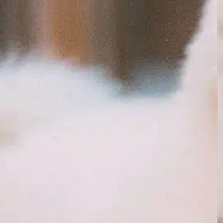
atención domiciliaria
, 
entorno canino
, 
específico para
perros
, 
necesidades del perro
, 
ojo de perro
, 
ojos de
perro
, 
remedios caseros
, 
revisiones
, 
salud canina
, 
té de
manzanilla