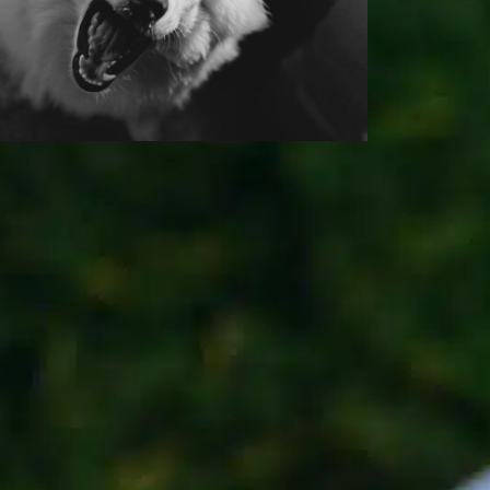
¿Cómo hacer feliz a
su perro?
In
Entrenamiento positivo
odo dueño de un perro quiere que su
eludo amigo sea feliz. Un perro alegre no
ólo aporta compañía, sino que también
ontribuye a una vida más sana y