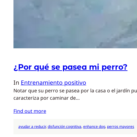
¿Por qué se pasea mi perro?
In
Entrenamiento positivo
Notar que su perro se pasea por la casa o el jardín 
caracteriza por caminar de…
Find out more
ayudar a reducir
, 
disfunción cognitiva
, 
enhance dog
, 
perros mayores