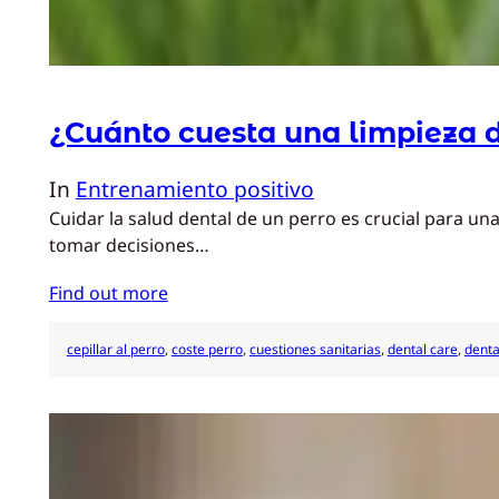
¿Cuánto cuesta una limpieza d
In
Entrenamiento positivo
Cuidar la salud dental de un perro es crucial para u
tomar decisiones…
Find out more
cepillar al perro
, 
coste perro
, 
cuestiones sanitarias
, 
dental care
, 
denta