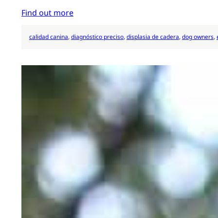
Find out more
calidad canina
, 
diagnóstico preciso
, 
displasia de cadera
, 
dog owners
, 