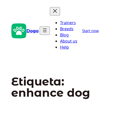
Saltar
al
contenido
Trainers
Breeds
Dogo
Start now
Blog
About us
Help
Etiqueta:
enhance dog