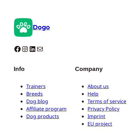
Dogo
Dogo facebook
Instagram
LinkedIn
Correo electrónico
Info
Company
Trainers
About us
Breeds
Help
Dog blog
Terms of service
Affiliate program
Privacy Policy
Dog products
Imprint
EU project