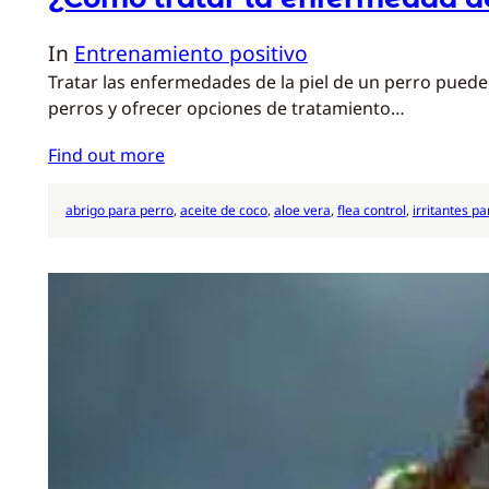
In
Entrenamiento positivo
Tratar las enfermedades de la piel de un perro puede
perros y ofrecer opciones de tratamiento…
Find out more
abrigo para perro
, 
aceite de coco
, 
aloe vera
, 
flea control
, 
irritantes p