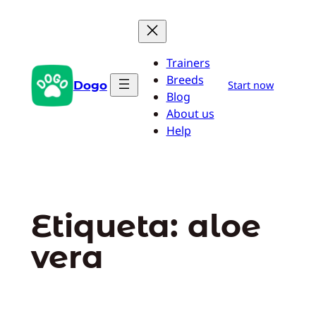
Saltar
al
contenido
Trainers
Breeds
Dogo
Start now
Blog
About us
Help
Etiqueta:
aloe
vera