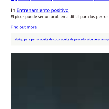
In
Entrenamiento positivo
El picor puede ser un problema difícil para los perros
Find out more
abrigo para perro
, 
aceite de coco
, 
aceite de pescado
, 
aloe vera
, 
amigo