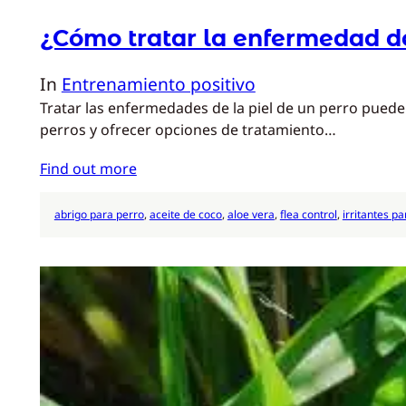
¿Cómo tratar la enfermedad de
In
Entrenamiento positivo
Tratar las enfermedades de la piel de un perro puede
perros y ofrecer opciones de tratamiento…
Find out more
abrigo para perro
, 
aceite de coco
, 
aloe vera
, 
flea control
, 
irritantes p