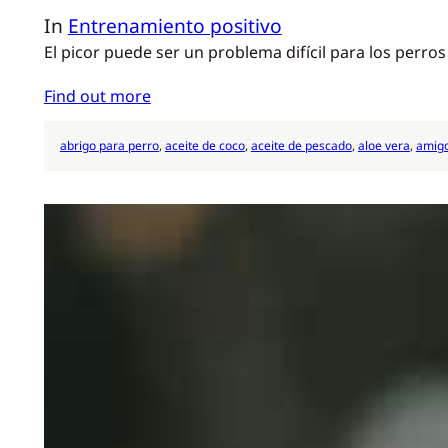
In
Entrenamiento positivo
El picor puede ser un problema difícil para los perros
Find out more
abrigo para perro
, 
aceite de coco
, 
aceite de pescado
, 
aloe vera
, 
amigo