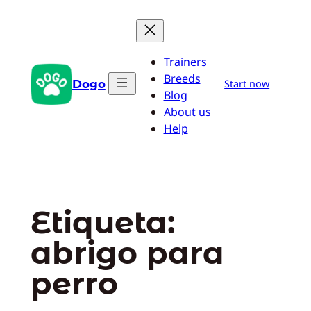
Saltar
al
contenido
Trainers
Breeds
Dogo
Start now
Blog
About us
Help
Etiqueta:
abrigo para
perro