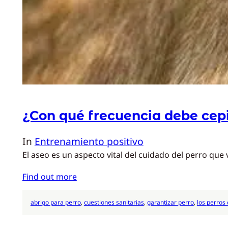
¿Con qué frecuencia debe cepi
In
Entrenamiento positivo
El aseo es un aspecto vital del cuidado del perro que v
Find out more
abrigo para perro
, 
cuestiones sanitarias
, 
garantizar perro
, 
los perros 