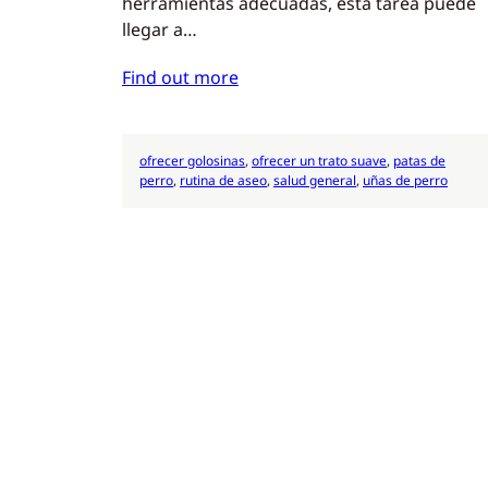
herramientas adecuadas, esta tarea puede
llegar a…
Find out more
ofrecer golosinas
, 
ofrecer un trato suave
, 
patas de
perro
, 
rutina de aseo
, 
salud general
, 
uñas de perro