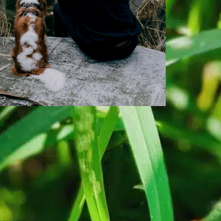
¿Cómo quitar las
alfombrillas del
pelo de perro?