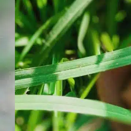
L
p
I
p
e
h
i
n
l
F