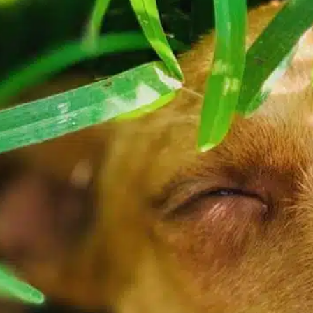
In
Entrenamiento positivo
a aparición de alfombrillas en el pelo de su
erro puede ser frustrante.
ndependientemente de la raza o el tipo de
elaje, cualquier perro puede desarrollar
steras debido a la muda, la suciedad y la
umedad. Estos enredos pueden resultar
ncómodos y provocar problemas cutáneos si
o se tratan a tiempo. Saber cómo eliminar
as…
ind out more
abrigo para perro
, 
cuestiones sanitarias
, 
long haired
, 
necesidades del perro
, 
pelaje de la raza
, 
razas con pelo
, 
rutina de aseo
, 
sesiones de acicalamiento
, 
tipo de
abrigo