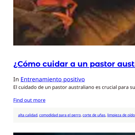
¿Cómo cuidar a un pastor aust
In
Entrenamiento positivo
El cuidado de un pastor australiano es crucial para s
Find out more
alta calidad
, 
comodidad para el perro
, 
corte de uñas
, 
limpieza de oído