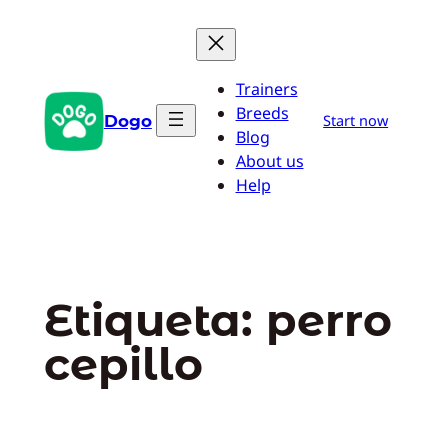
Saltar
al
contenido
Trainers
Breeds
Dogo
Start now
Blog
About us
Help
Etiqueta:
perro
cepillo