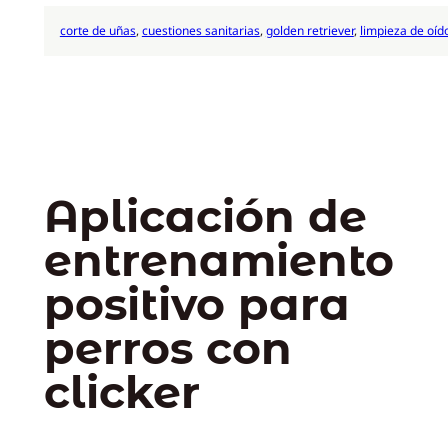
corte de uñas
, 
cuestiones sanitarias
, 
golden retriever
, 
limpieza de oíd
Aplicación de
entrenamiento
positivo para
perros con
clicker