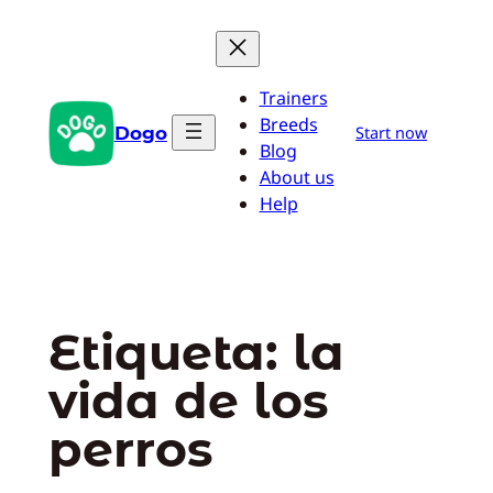
Saltar
al
contenido
Trainers
Breeds
Dogo
Start now
Blog
About us
Help
Etiqueta:
la
vida de los
perros