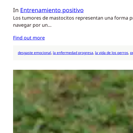
In
Entrenamiento positivo
Los tumores de mastocitos representan una forma pre
navegar por un…
Find out more
desgaste emocional
, 
la enfermedad progresa
, 
la vida de los perros
, 
p