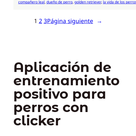
compañero leal
, 
dueño de perro
, 
golden retriever
, 
la vida de los perro
1
2
3
Página siguiente
→
Aplicación de
entrenamiento
positivo para
perros con
clicker