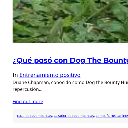
¿Qué pasó con Dog The Bount
In
Entrenamiento positivo
Duane Chapman, conocido como Dog the Bounty Hunter,
repercusión…
Find out more
caza de recompensas
, 
cazador de recompensas
, 
compañeros canino