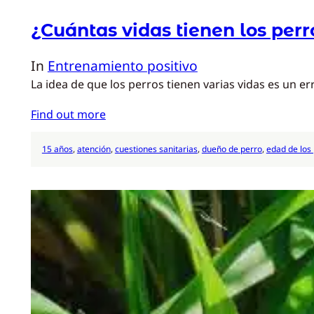
¿Cuántas vidas tienen los perr
In
Entrenamiento positivo
La idea de que los perros tienen varias vidas es un e
Find out more
15 años
, 
atención
, 
cuestiones sanitarias
, 
dueño de perro
, 
edad de los