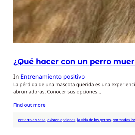
¿Qué hacer con un perro muer
In
Entrenamiento positivo
La pérdida de una mascota querida es una experienci
abrumadoras. Conocer sus opciones…
Find out more
entierro en casa
, 
existen opciones
, 
la vida de los perros
, 
normativa lo