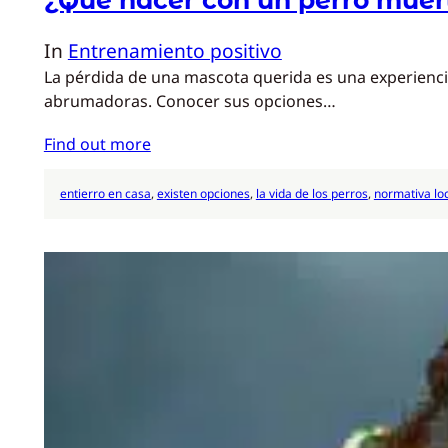
In
Entrenamiento positivo
La pérdida de una mascota querida es una experienci
abrumadoras. Conocer sus opciones…
Find out more
entierro en casa
, 
existen opciones
, 
la vida de los perros
, 
normativa lo