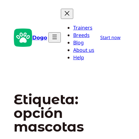
Saltar
al
contenido
Trainers
Breeds
Dogo
Start now
Blog
About us
Help
Etiqueta:
opción
mascotas