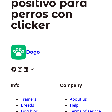
positivo para
perros con
clicker
Dogo
Dogo facebook
Instagram
LinkedIn
Correo electrónico
Info
Company
Trainers
About us
Breeds
Help
Dog blog
Terms of service