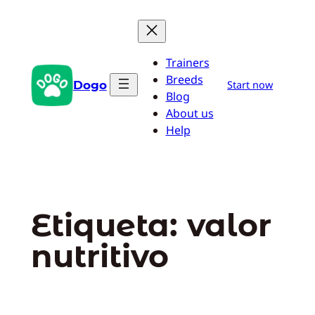
Saltar
al
contenido
Trainers
Breeds
Dogo
Start now
Blog
About us
Help
Etiqueta:
valor
nutritivo