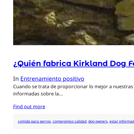
¿Quién fabrica Kirkland Dog 
In
Entrenamiento positivo
Cuando se trata de proporcionar lo mejor a nuestras 
informadas sobre la…
Find out more
comida para perros
, 
compromiso calidad
, 
dog owners
, 
estar informa