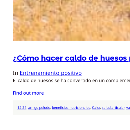
¿Cómo hacer caldo de huesos 
In
Entrenamiento positivo
El caldo de huesos se ha convertido en un complemento
Find out more
12 24
, 
amigo peludo
, 
beneficios nutricionales
, 
Calor
, 
salud articular
, 
va