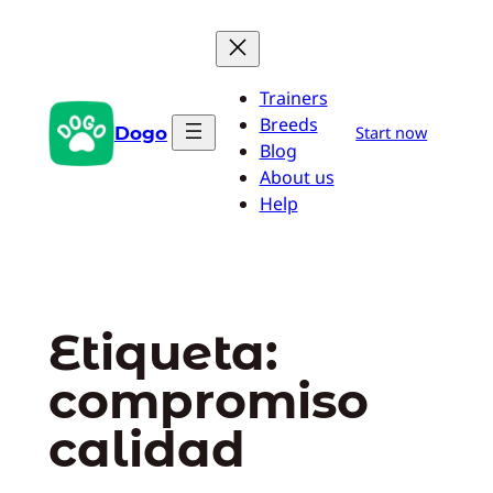
Saltar
al
contenido
Trainers
Breeds
Dogo
Start now
Blog
About us
Help
Etiqueta:
compromiso
calidad