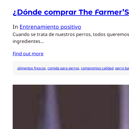
¿Dónde comprar The Farmer’S
In
Entrenamiento positivo
Cuando se trata de nuestros perros, todos queremos l
ingredientes…
Find out more
alimentos frescos
, 
comida para perros
, 
compromiso calidad
, 
perro b