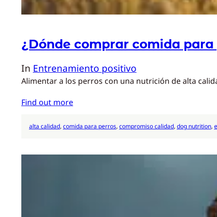
¿Dónde comprar comida para 
In
Entrenamiento positivo
Alimentar a los perros con una nutrición de alta cal
Find out more
alta calidad
, 
comida para perros
, 
compromiso calidad
, 
dog nutrition
, 
e