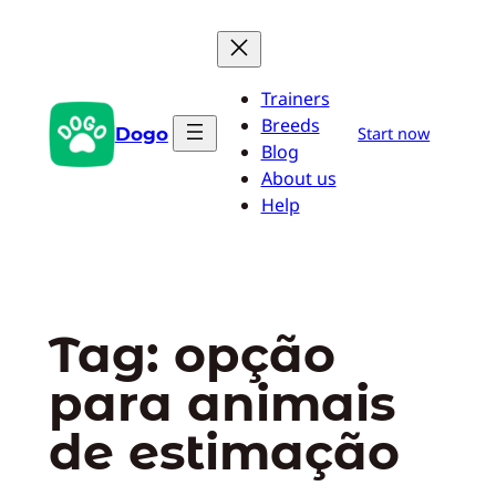
Pular
para
o
Trainers
conteúdo
Breeds
Dogo
Start now
Blog
About us
Help
Tag:
opção
para animais
de estimação