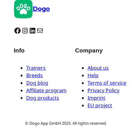
Dogo
Dogo facebook
Instagram
LinkedIn
E-mail
Info
Company
Trainers
About us
Breeds
Help
Dog blog
Terms of service
Affiliate program
Privacy Policy
Dog products
Imprint
EU project
© Dogo App GmbH 2025. All rights reserved.