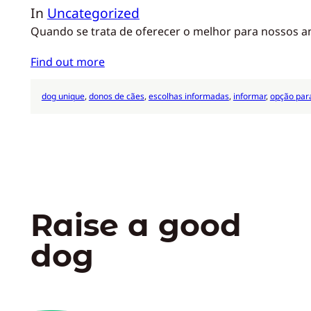
In
Uncategorized
Quando se trata de oferecer o melhor para nossos ani
Find out more
dog unique
, 
donos de cães
, 
escolhas informadas
, 
informar
, 
opção par
Raise a good
dog