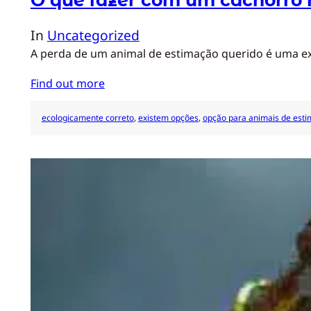
In
Uncategorized
A perda de um animal de estimação querido é uma exp
Find out more
ecologicamente correto
, 
existem opções
, 
opção para animais de est