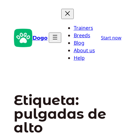
Saltar
al
contenido
Trainers
Breeds
Dogo
Start now
Blog
About us
Help
Etiqueta:
pulgadas de
alto