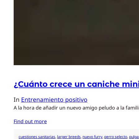
¿Cuánto crece un caniche min
In
Entrenamiento positivo
A la hora de añadir un nuevo amigo peludo a la famil
Find out more
cuestiones sanitarias
, 
larger breeds
, 
nuevo furry
, 
perro selecto
, 
pulga