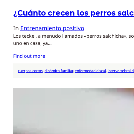
¿Cuánto crecen los perros sal
In
Entrenamiento positivo
Los teckel, a menudo llamados «perros salchicha», s
uno en casa, ya…
Find out more
cuerpos cortos
, 
dinámica familiar
, 
enfermedad discal
, 
intervertebral d