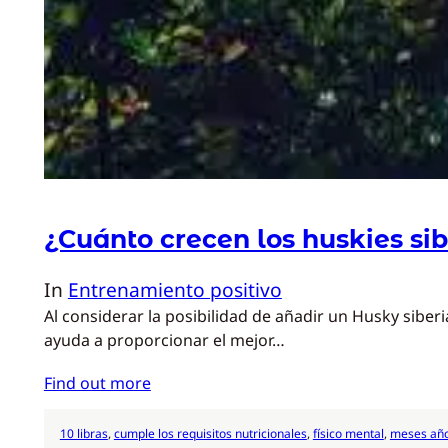
¿Cuánto crecen los huskies si
In
Entrenamiento positivo
Al considerar la posibilidad de añadir un Husky sibe
ayuda a proporcionar el mejor…
Find out more
10 libras
, 
cumple los requisitos nutricionales
, 
físico mental
, 
meses añ