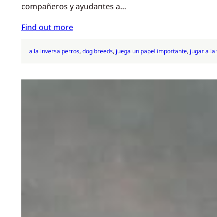
compañeros y ayudantes a…
Find out more
a la inversa perros
, 
dog breeds
, 
juega un papel importante
, 
jugar a la