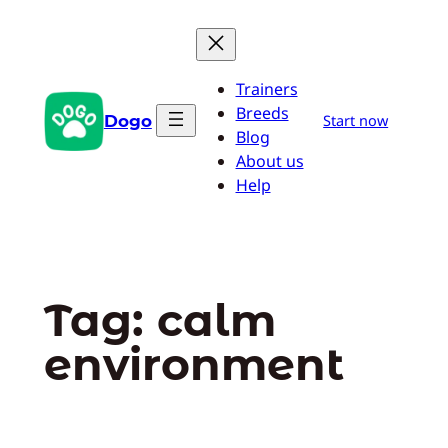
Pular
para
o
Trainers
conteúdo
Breeds
Dogo
Start now
Blog
About us
Help
Tag:
calm
environment