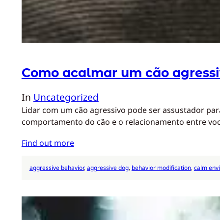
Como acalmar um cão agressi
In
Uncategorized
Lidar com um cão agressivo pode ser assustador para
comportamento do cão e o relacionamento entre vo
Find out more
aggressive behavior
, 
aggressive dog
, 
behavior modification
, 
calm env