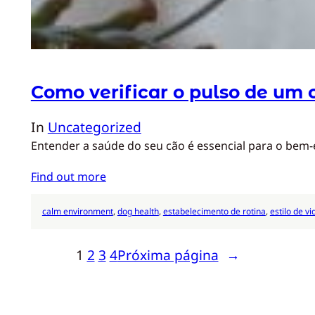
Como verificar o pulso de um 
In
Uncategorized
Entender a saúde do seu cão é essencial para o bem-
Find out more
calm environment
, 
dog health
, 
estabelecimento de rotina
, 
estilo de v
1
2
3
4
Próxima página
→