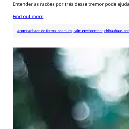
Entender as razões por trás desse tremor pode ajud
Find out more
acompanhado de forma incomum
, 
calm environment
, 
chihuahuas kn