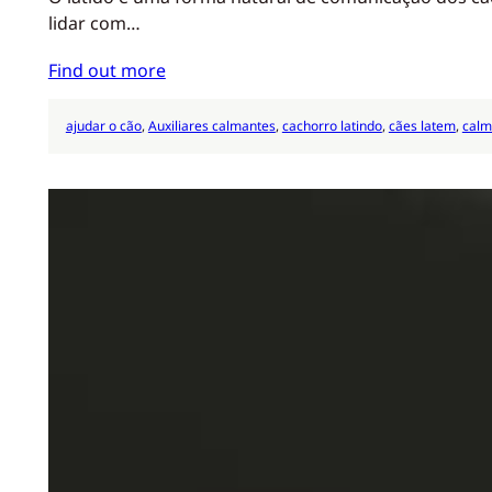
lidar com…
Find out more
ajudar o cão
, 
Auxiliares calmantes
, 
cachorro latindo
, 
cães latem
, 
calm