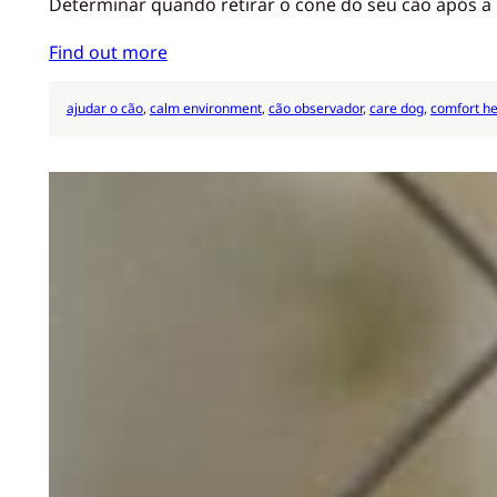
Determinar quando retirar o cone do seu cão após a 
Find out more
ajudar o cão
, 
calm environment
, 
cão observador
, 
care dog
, 
comfort he