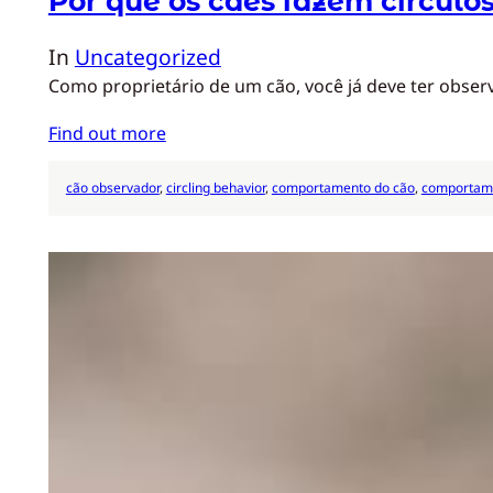
Por que os cães fazem círculos
In
Uncategorized
Como proprietário de um cão, você já deve ter observ
Find out more
cão observador
, 
circling behavior
, 
comportamento do cão
, 
comportame