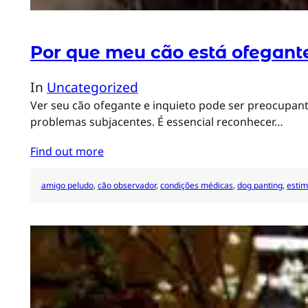
Por que meu cão está ofegante
In
Uncategorized
Ver seu cão ofegante e inquieto pode ser preocupant
problemas subjacentes. É essencial reconhecer…
Find out more
amigo peludo
, 
cão observador
, 
condições médicas
, 
dog panting
, 
estim