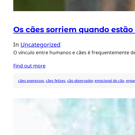
Os cães sorriem quando estão 
In
Uncategorized
O vínculo entre humanos e cães é frequentemente des
Find out more
cães expressos
, 
cães felizes
, 
cão observador
, 
emocional do cão
, 
engag