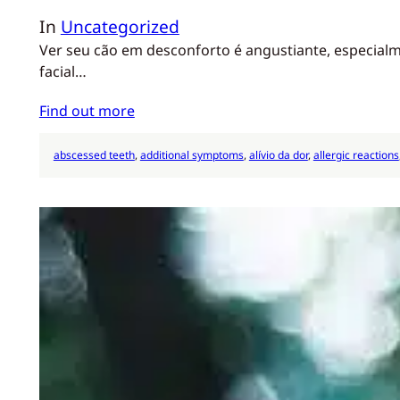
In
Uncategorized
Ver seu cão em desconforto é angustiante, especialm
facial…
Find out more
abscessed teeth
, 
additional symptoms
, 
alívio da dor
, 
allergic reactions