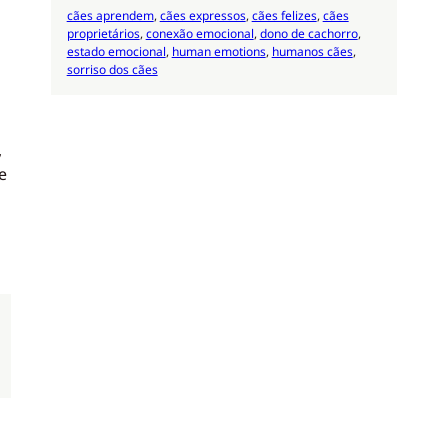
cães aprendem
, 
cães expressos
, 
cães felizes
, 
cães
proprietários
, 
conexão emocional
, 
dono de cachorro
, 
estado emocional
, 
human emotions
, 
humanos cães
, 
sorriso dos cães
,
e