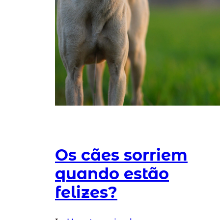
Os cães sorriem
quando estão
felizes?