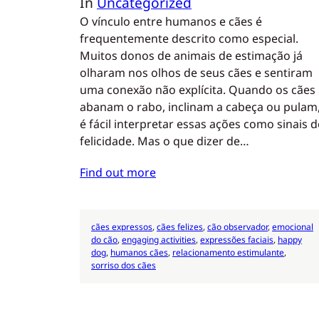
In
Uncategorized
O vínculo entre humanos e cães é
frequentemente descrito como especial.
Muitos donos de animais de estimação já
olharam nos olhos de seus cães e sentiram
uma conexão não explícita. Quando os cães
abanam o rabo, inclinam a cabeça ou pulam
é fácil interpretar essas ações como sinais d
felicidade. Mas o que dizer de…
Find out more
cães expressos
, 
cães felizes
, 
cão observador
, 
emocional
do cão
, 
engaging activities
, 
expressões faciais
, 
happy
dog
, 
humanos cães
, 
relacionamento estimulante
, 
sorriso dos cães