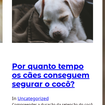
Por quanto tempo
os cães conseguem
segurar o cocô?
In
Uncategorized
Compreender a duração da retenção do cocô