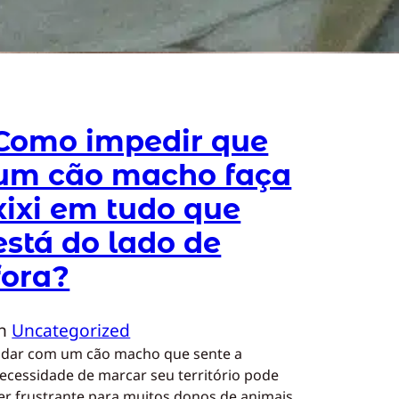
Como impedir que
um cão macho faça
xixi em tudo que
está do lado de
fora?
In
Uncategorized
idar com um cão macho que sente a
ecessidade de marcar seu território pode
er frustrante para muitos donos de animais.