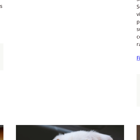
s
S
v
p
s
c
r
F