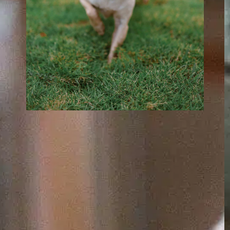
Quanto tempo um
cão pode ficar sem
fazer cocô?