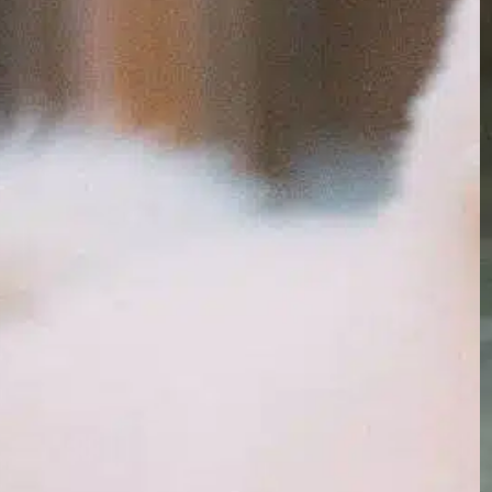
In
Uncategorized
Todo dono de cachorro entende a
importância de intervalos regulares para ir
ao banheiro com seus companheiros
peludos. Quando um cão não faz cocô por
um longo período, isso pode ser uma fonte
de preocupação. Surge a pergunta: quanto
tempo um cão pode ficar sem fazer cocô?
Essa pergunta é crucial para o bem-estar
de…
Find out more
48 hours
, 
ability poop
, 
banheiro para cães
, 
cachorro não
tem
, 
digestivo saudável
, 
dog poop
, 
fiber rich
, 
fresh
water
, 
habilidade com cães
, 
hábitos no banheiro
, 
manter
a saúde
, 
pausas para ir ao banheiro