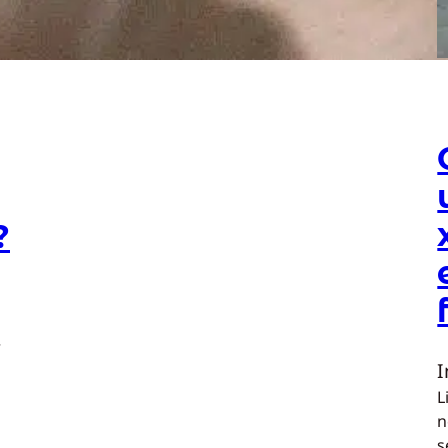
?
r
L
n
o
s