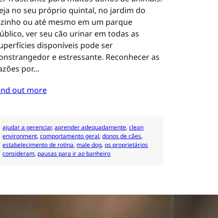
eja no seu próprio quintal, no jardim do
izinho ou até mesmo em um parque
úblico, ver seu cão urinar em todas as
uperfícies disponíveis pode ser
onstrangedor e estressante. Reconhecer as
azões por…
ind out more
ajudar a gerenciar
, 
aprender adequadamente
, 
clean
environment
, 
comportamento geral
, 
donos de cães
, 
estabelecimento de rotina
, 
male dog
, 
os proprietários
consideram
, 
pausas para ir ao banheiro