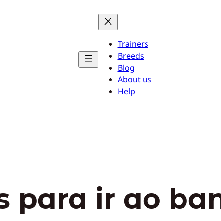
Trainers
Breeds
Blog
About us
Help
 para ir ao ba