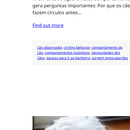
gera perguntas importantes: Por que os cãe
fazem círculos antes…
Find out more
cão observador
, 
circling behavior
, 
comportamento do
cão
, 
comportamentos instintivos
, 
necessidades dos
cães
, 
pausas para ir ao banheiro
, 
surgem preocupações