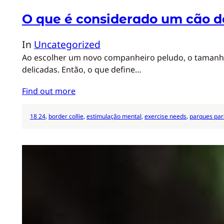
O que é considerado um cão d
In
Uncategorized
Ao escolher um novo companheiro peludo, o tamanho 
delicadas. Então, o que define…
Find out more
18 24
, 
border collie
, 
estimulação mental
, 
exercise needs
, 
parques par