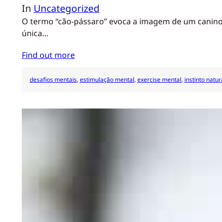
In
Uncategorized
O termo “cão-pássaro” evoca a imagem de um canino 
única…
Find out more
desafios mentais
, 
estimulação mental
, 
exercise mental
, 
instinto natur