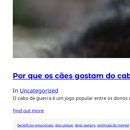
Por que os cães gostam do ca
In
Uncategorized
O cabo de guerra é um jogo popular entre os donos d
Find out more
benefícios emocionais
, 
dog unique
, 
dogs owners
, 
estimulação mental