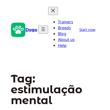
Pular
para
o
Trainers
conteúdo
Breeds
Dogo
Start now
Blog
About us
Help
Tag:
estimulação
mental