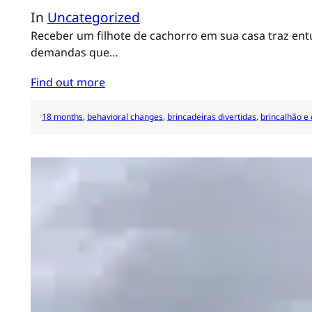
In
Uncategorized
Receber um filhote de cachorro em sua casa traz ent
demandas que…
Find out more
18 months
, 
behavioral changes
, 
brincadeiras divertidas
, 
brincalhão e 