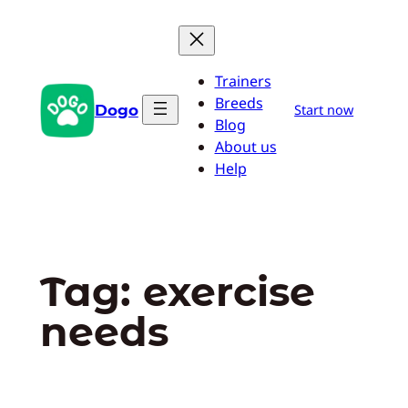
Pular
para
o
Trainers
conteúdo
Breeds
Dogo
Start now
Blog
About us
Help
Tag:
exercise
needs