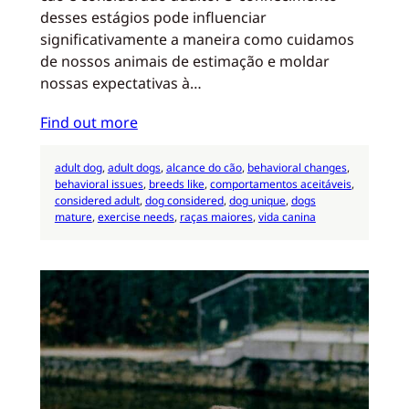
desses estágios pode influenciar
significativamente a maneira como cuidamos
de nossos animais de estimação e moldar
nossas expectativas à…
Find out more
adult dog
, 
adult dogs
, 
alcance do cão
, 
behavioral changes
, 
behavioral issues
, 
breeds like
, 
comportamentos aceitáveis
, 
considered adult
, 
dog considered
, 
dog unique
, 
dogs
mature
, 
exercise needs
, 
raças maiores
, 
vida canina