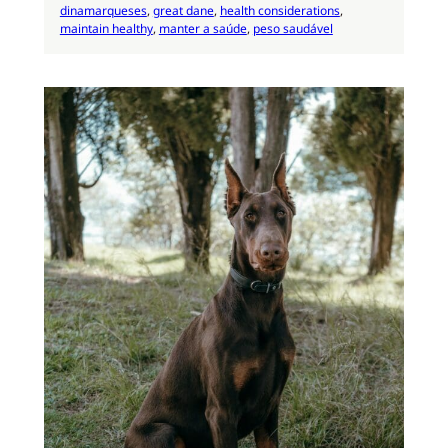
dinamarqueses
, 
great dane
, 
health considerations
, 
maintain healthy
, 
manter a saúde
, 
peso saudável