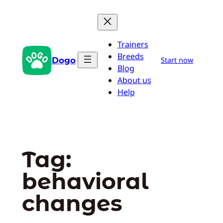
Pular
para
o
Trainers
conteúdo
Breeds
Dogo
Start now
Blog
About us
Help
Tag:
behavioral
changes