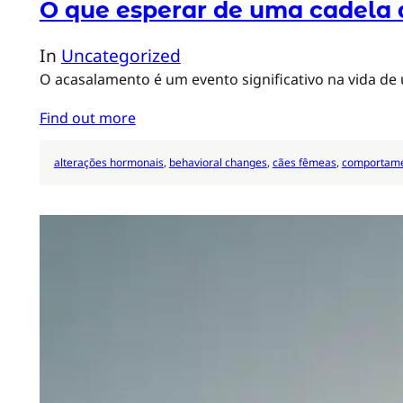
O que esperar de uma cadela
In
Uncategorized
O acasalamento é um evento significativo na vida d
Find out more
alterações hormonais
, 
behavioral changes
, 
cães fêmeas
, 
comportamen