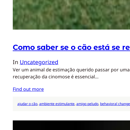
Como saber se o cão está se 
In
Uncategorized
Ver um animal de estimação querido passar por uma d
recuperação da cinomose é essencial…
Find out more
ajudar o cão
, 
ambiente estimulante
, 
amigo peludo
, 
behavioral change