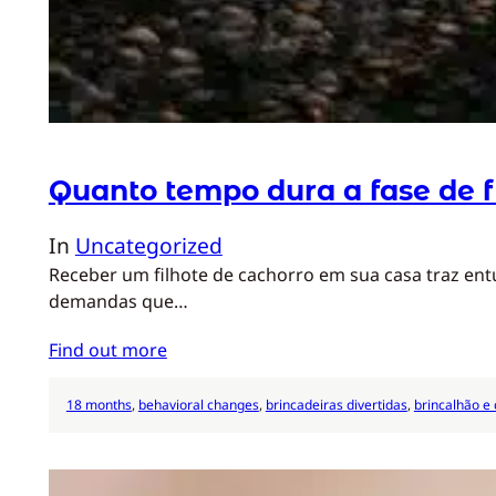
Quanto tempo dura a fase de f
In
Uncategorized
Receber um filhote de cachorro em sua casa traz ent
demandas que…
Find out more
18 months
, 
behavioral changes
, 
brincadeiras divertidas
, 
brincalhão e 