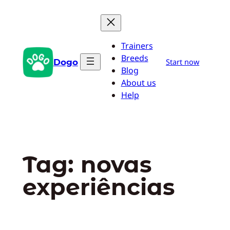
Pular
para
o
Trainers
conteúdo
Breeds
Dogo
Start now
Blog
About us
Help
Tag:
novas
experiências