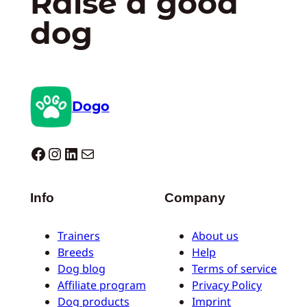
Raise a good
dog
Dogo
Dogo facebook
Instagram
LinkedIn
E-mail
Info
Company
Trainers
About us
Breeds
Help
Dog blog
Terms of service
Affiliate program
Privacy Policy
Dog products
Imprint