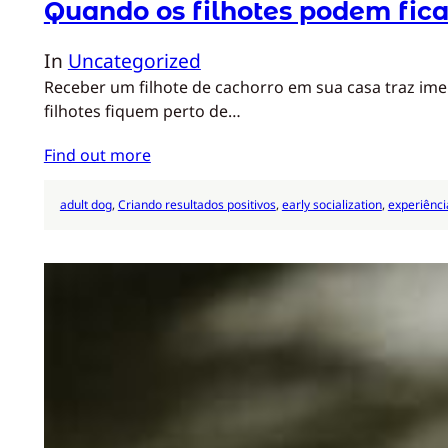
Quando os filhotes podem fica
In
Uncategorized
Receber um filhote de cachorro em sua casa traz ime
filhotes fiquem perto de…
Find out more
adult dog
, 
Criando resultados positivos
, 
early socialization
, 
experiênci