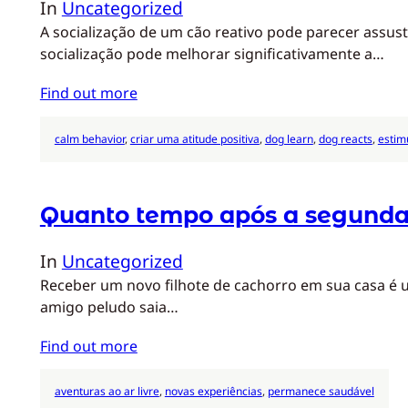
In
Uncategorized
A socialização de um cão reativo pode parecer assu
socialização pode melhorar significativamente a…
Find out more
calm behavior
, 
criar uma atitude positiva
, 
dog learn
, 
dog reacts
, 
estim
Quanto tempo após a segunda v
In
Uncategorized
Receber um novo filhote de cachorro em sua casa é 
amigo peludo saia…
Find out more
aventuras ao ar livre
, 
novas experiências
, 
permanece saudável