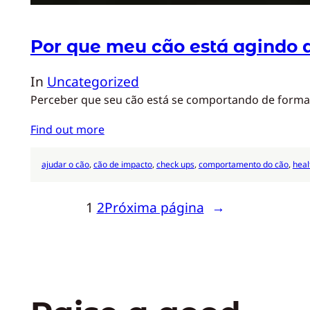
Por que meu cão está agindo 
In
Uncategorized
Perceber que seu cão está se comportando de forma 
Find out more
ajudar o cão
, 
cão de impacto
, 
check ups
, 
comportamento do cão
, 
heal
1
2
Próxima página
→