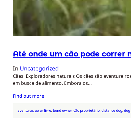
Até onde um cão pode correr n
In
Uncategorized
Cães: Exploradores naturais Os cães são aventureiros
em busca de alimento. Embora os…
Find out more
aventuras ao ar livre
, 
bond owner
, 
cão proprietário
, 
distance dog
, 
dog