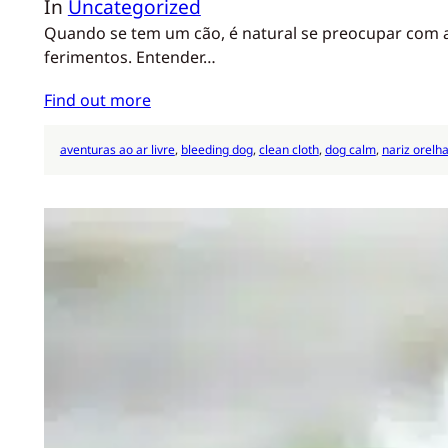
In
Uncategorized
Quando se tem um cão, é natural se preocupar com a
ferimentos. Entender…
Find out more
aventuras ao ar livre
, 
bleeding dog
, 
clean cloth
, 
dog calm
, 
nariz orelh