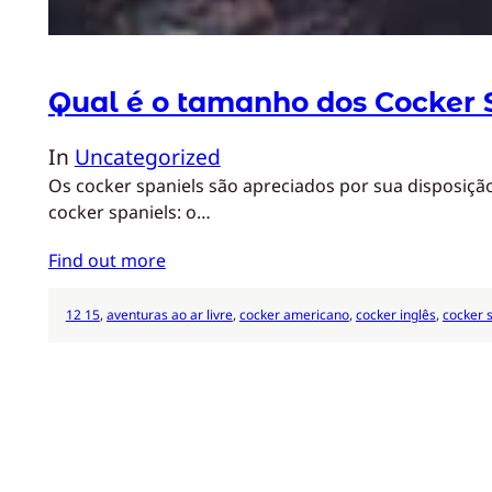
Qual é o tamanho dos Cocker 
In
Uncategorized
Os cocker spaniels são apreciados por sua disposição
cocker spaniels: o…
Find out more
12 15
, 
aventuras ao ar livre
, 
cocker americano
, 
cocker inglês
, 
cocker 