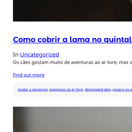
Como cobrir a lama no quintal
In
Uncategorized
Os cães gostam muito de aventuras ao ar livre, mas
Find out more
ajudar a gerenciar
, 
aventuras ao ar livre
, 
designated play
, 
espaço ao ar