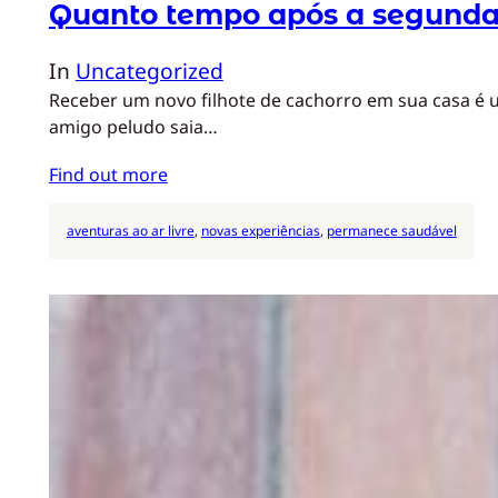
Quanto tempo após a segunda v
In
Uncategorized
Receber um novo filhote de cachorro em sua casa é 
amigo peludo saia…
Find out more
aventuras ao ar livre
, 
novas experiências
, 
permanece saudável