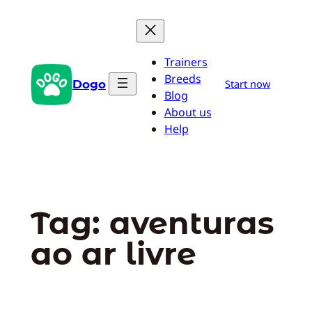
Pular
para
o
Trainers
conteúdo
Breeds
Dogo
Start now
Blog
About us
Help
Tag:
aventuras
ao ar livre