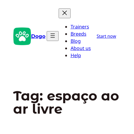
Pular
para
o
Trainers
conteúdo
Breeds
Dogo
Start now
Blog
About us
Help
Tag:
espaço ao
ar livre