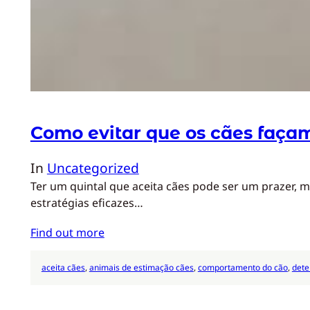
Como evitar que os cães faça
In
Uncategorized
Ter um quintal que aceita cães pode ser um prazer, 
estratégias eficazes…
Find out more
aceita cães
, 
animais de estimação cães
, 
comportamento do cão
, 
dete