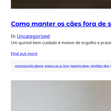
Como manter os cães fora de s
In
Uncategorized
Um quintal bem cuidado é motivo de orgulho e prazer
Find out more
comunicação aberta
, 
espaço ao ar livre
, 
keeping dogs
, 
neighbor dog
, 