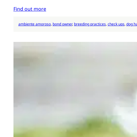
Find out more
ambiente amoroso
, 
bond owner
, 
breeding practices
, 
check ups
, 
dog h