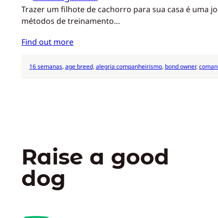
Trazer um filhote de cachorro para sua casa é uma jo
métodos de treinamento…
Find out more
16 semanas
, 
age breed
, 
alegria companheirismo
, 
bond owner
, 
comand
Raise a good
dog