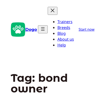
Pular
para
o
Trainers
conteúdo
Breeds
Dogo
Start now
Blog
About us
Help
Tag:
bond
owner