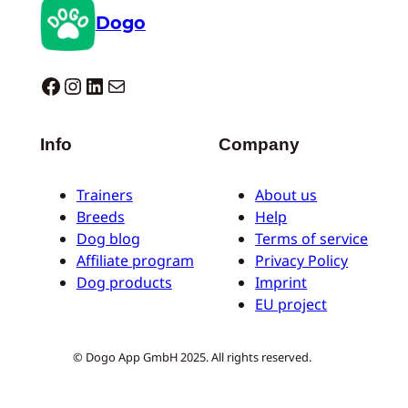
Dogo
Dogo facebook
Instagram
LinkedIn
E-mail
Info
Company
Trainers
About us
Breeds
Help
Dog blog
Terms of service
Affiliate program
Privacy Policy
Dog products
Imprint
EU project
© Dogo App GmbH 2025. All rights reserved.