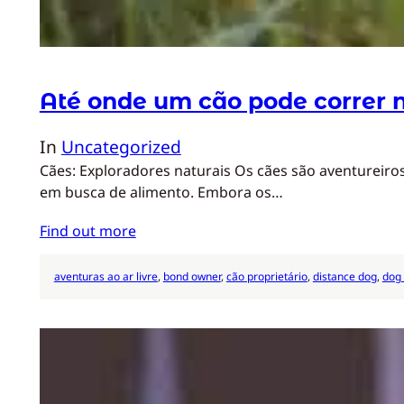
Até onde um cão pode correr n
In
Uncategorized
Cães: Exploradores naturais Os cães são aventureiros
em busca de alimento. Embora os…
Find out more
aventuras ao ar livre
, 
bond owner
, 
cão proprietário
, 
distance dog
, 
dog