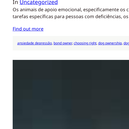
In
Uncategorized
Os animais de apoio emocional, especificamente os c
tarefas específicas para pessoas com deficiências, 
Find out more
ansiedade depressão
, 
bond owner
, 
choosing right
, 
dog ownership
, 
dog