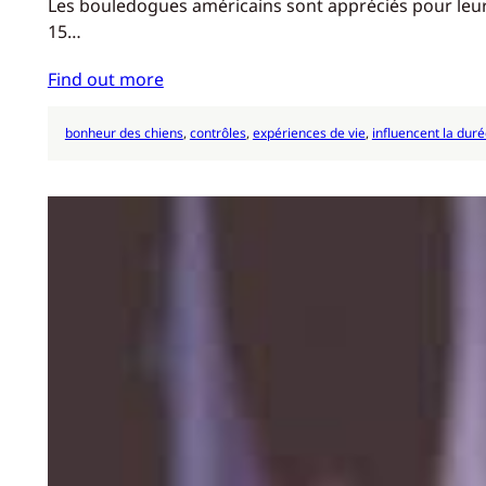
Les bouledogues américains sont appréciés pour leur fo
15…
Find out more
bonheur des chiens
, 
contrôles
, 
expériences de vie
, 
influencent la duré