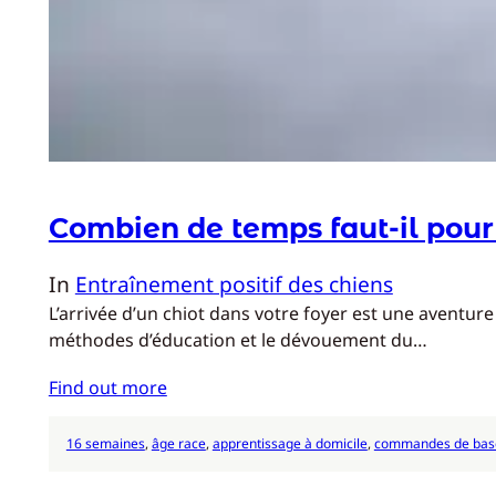
Combien de temps faut-il pour
In
Entraînement positif des chiens
L’arrivée d’un chiot dans votre foyer est une aventur
méthodes d’éducation et le dévouement du…
Find out more
16 semaines
, 
âge race
, 
apprentissage à domicile
, 
commandes de bas