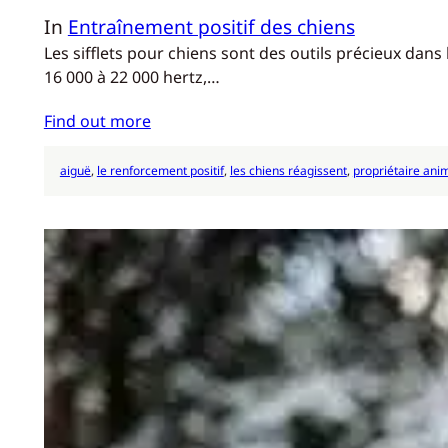
In
Entraînement positif des chiens
Les sifflets pour chiens sont des outils précieux da
16 000 à 22 000 hertz,…
Find out more
aiguë
, 
le renforcement positif
, 
les chiens réagissent
, 
propriétaire ani