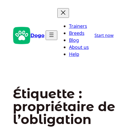
Aller
au
contenu
Trainers
Breeds
Dogo
Start now
Blog
About us
Help
Étiquette :
propriétaire de
l’obligation