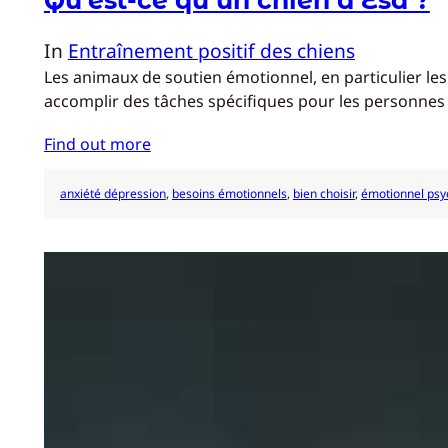
In
Entraînement positif des chiens
Les animaux de soutien émotionnel, en particulier le
accomplir des tâches spécifiques pour les personnes
Find out more
anxiété dépression
, 
besoins émotionnels
, 
bien choisir
, 
émotionnel psy