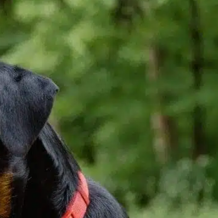
our leur force, leur loyauté et leur nature
ffectueuse. Il est essentiel pour les
ropriétaires potentiels de comprendre leur
urée de vie, car cela les aide à se préparer
ux joies et aux responsabilités liées à la
ossession d’un chien. En moyenne, les
ouledogues américains vivent entre 10 et
5…
ind out more
bonheur des chiens
, 
contrôles
, 
expériences de vie
, 
influencent la durée de vie
, 
les pratiques d’élevage
, 
les
questions de santé
, 
longue et saine
, 
propriétaire de
l’obligation
, 
stimulation mentale
, 
un environnement
aimant
, 
vie saine