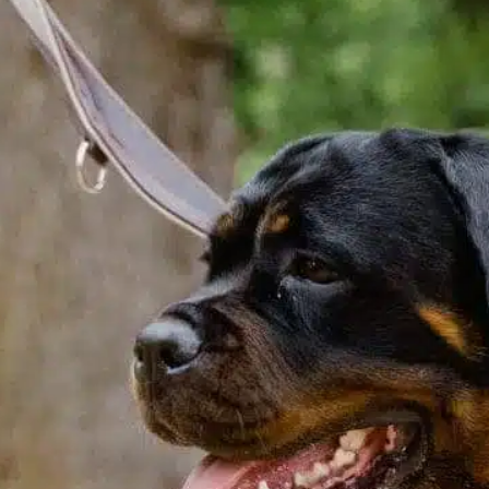
In
Entraînement positif des chiens
p
a
Lorsque vous envisagez d’accueillir un boxer
p
dans votre foyer, il est essentiel de savoir
d
quelle est la durée de vie typique de ces
a
chiens. Les boxers ont généralement une
p
espérance de vie de 10 à 12 ans. Cette durée
b
peut fluctuer en fonction de facteurs tels que
1
la génétique, l’alimentation, l’exercice et les
soins généraux.…
F
Find out more
des souvenirs impérissables
, 
durée de vie plus longue
, 
joie compagnie
, 
les questions de santé
, 
longue et saine
, 
plus longtemps plus sain
, 
sain et heureux