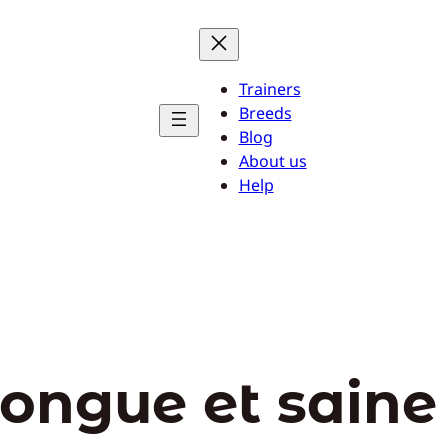
Trainers
Breeds
Blog
About us
Help
longue et saine