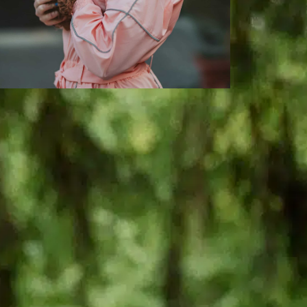
Quelle est la durée
de vie des
bouledogues
américains ?
In
Entraînement positif des chiens
es bouledogues américains sont appréciés