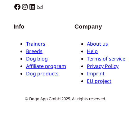
Dogo facebook
Instagram
LinkedIn
E-mail
Info
Company
Trainers
About us
Breeds
Help
Dog blog
Terms of service
Affiliate program
Privacy Policy
Dog products
Imprint
EU project
© Dogo App GmbH 2025. All rights reserved.