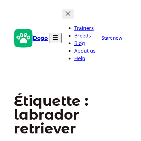
Aller
au
contenu
Trainers
Breeds
Dogo
Start now
Blog
About us
Help
Étiquette :
labrador
retriever