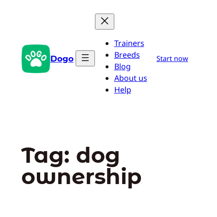
Pular
para
o
Trainers
conteúdo
Breeds
Dogo
Start now
Blog
About us
Help
Tag:
dog
ownership