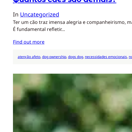
In
Uncategorized
Ter um cão traz imensa alegria e companheirismo, mas
É fundamental refletir…
Find out more
atenção afeto
, 
dog ownership
, 
dogs dog
, 
necessidades emocionais
, 
n