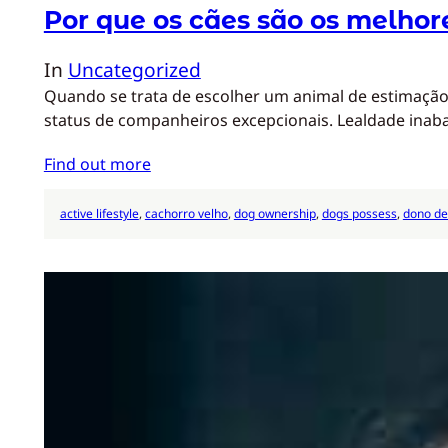
Por que os cães são os melhor
In
Uncategorized
Quando se trata de escolher um animal de estimação,
status de companheiros excepcionais. Lealdade ina
Find out more
active lifestyle
, 
cachorro velho
, 
dog ownership
, 
dogs possess
, 
dono de