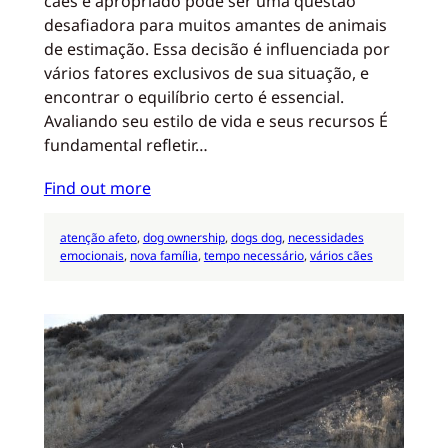
cães é apropriado pode ser uma questão
desafiadora para muitos amantes de animais
de estimação. Essa decisão é influenciada por
vários fatores exclusivos de sua situação, e
encontrar o equilíbrio certo é essencial.
Avaliando seu estilo de vida e seus recursos É
fundamental refletir…
Find out more
atenção afeto
, 
dog ownership
, 
dogs dog
, 
necessidades
emocionais
, 
nova família
, 
tempo necessário
, 
vários cães