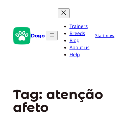
Pular
para
o
Trainers
conteúdo
Breeds
Dogo
Start now
Blog
About us
Help
Tag:
atenção
afeto