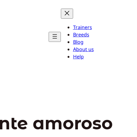
Trainers
Breeds
Blog
About us
Help
nte amoroso