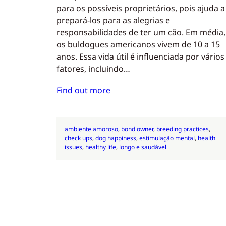
para os possíveis proprietários, pois ajuda a
prepará-los para as alegrias e
responsabilidades de ter um cão. Em média,
os buldogues americanos vivem de 10 a 15
anos. Essa vida útil é influenciada por vários
fatores, incluindo…
Find out more
ambiente amoroso
, 
bond owner
, 
breeding practices
, 
check ups
, 
dog happiness
, 
estimulação mental
, 
health
issues
, 
healthy life
, 
longo e saudável