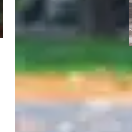
s
S
v