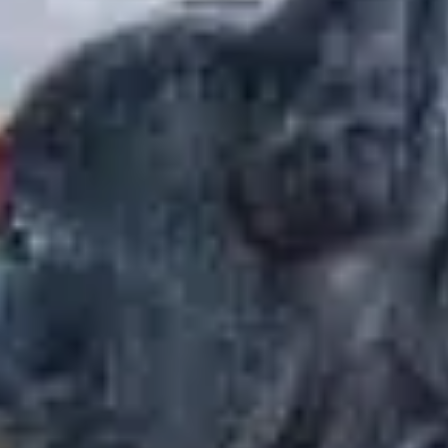
s razões por trás desse comportamento.
ssa ação comum pode se originar de várias
otivações, e reconhecê-las pode melhorar
eu relacionamento com seu amigo peludo.
arinho e atenção Uma das principais razões
elas quais os cães esfregam…
ind out more
ambiente amoroso
, 
dog face
, 
marcação de território
, 
owners seek
, 
paciência vital
, 
particularmente evidente