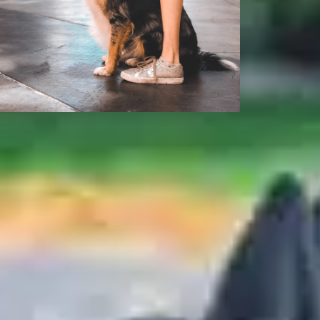
Por que meu cão
esfrega o rosto em
mim?
In
Uncategorized
e o seu cão acaricia ou esfrega o rosto em
ocê, é natural que você se pergunte sobre