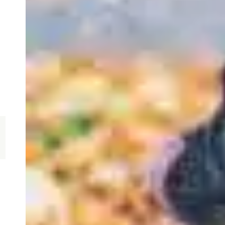
a
E
m
s
C
p
F