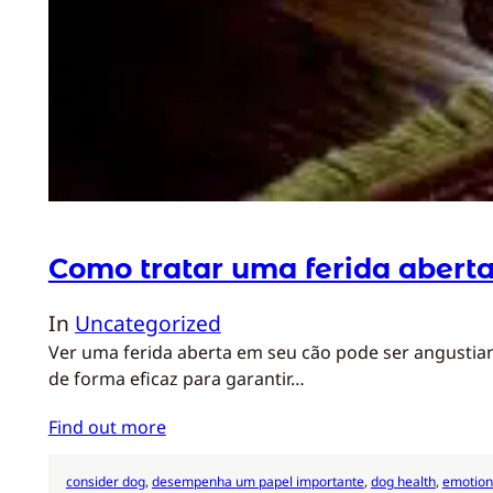
Como tratar uma ferida abert
In
Uncategorized
Ver uma ferida aberta em seu cão pode ser angustiant
de forma eficaz para garantir…
Find out more
consider dog
, 
desempenha um papel importante
, 
dog health
, 
emotion