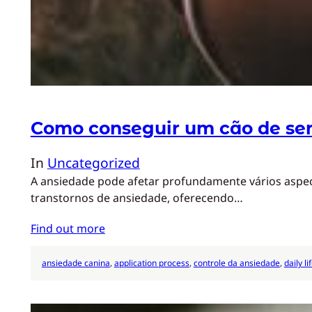
Como conseguir um cão de ser
In
Uncategorized
A ansiedade pode afetar profundamente vários aspecto
transtornos de ansiedade, oferecendo…
Find out more
ansiedade canina
, 
application process
, 
controle da ansiedade
, 
daily li