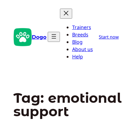
Pular
para
o
Trainers
conteúdo
Breeds
Dogo
Start now
Blog
About us
Help
Tag:
emotional
support