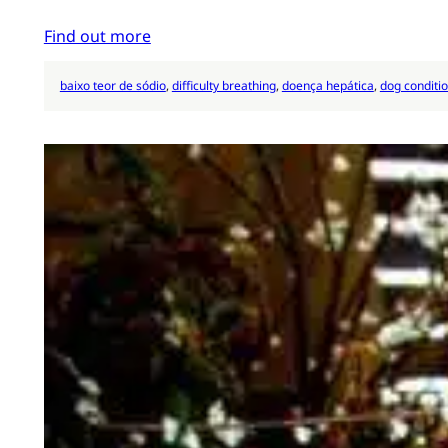
Find out more
baixo teor de sódio
, 
difficulty breathing
, 
doença hepática
, 
dog conditi