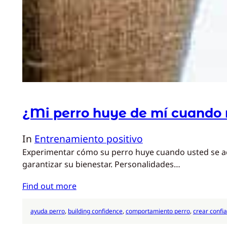
¿Mi perro huye de mí cuando
In
Entrenamiento positivo
Experimentar cómo su perro huye cuando usted se ace
garantizar su bienestar. Personalidades…
Find out more
ayuda perro
, 
building confidence
, 
comportamiento perro
, 
crear confi