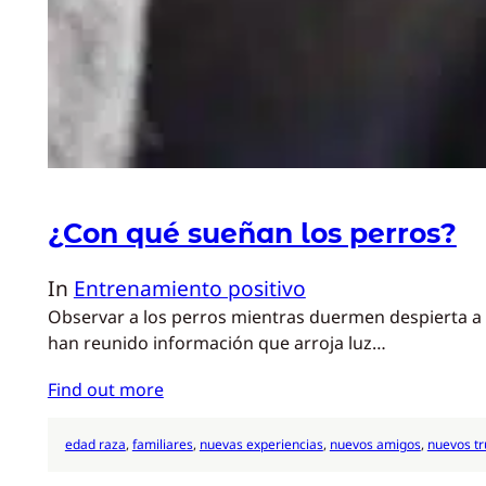
¿Con qué sueñan los perros?
In
Entrenamiento positivo
Observar a los perros mientras duermen despierta a
han reunido información que arroja luz…
Find out more
edad raza
, 
familiares
, 
nuevas experiencias
, 
nuevos amigos
, 
nuevos tr