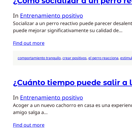
¿Cómo socializar a un perro re
In
Entrenamiento positivo
Socializar a un perro reactivo puede parecer desalent
puede mejorar significativamente su calidad de…
Find out more
comportamiento tranquilo
, 
crear positivos
, 
el perro reacciona
, 
estimu
¿Cuánto tiempo puede salir a 
In
Entrenamiento positivo
Acoger a un nuevo cachorro en casa es una experienci
amigo salga a…
Find out more