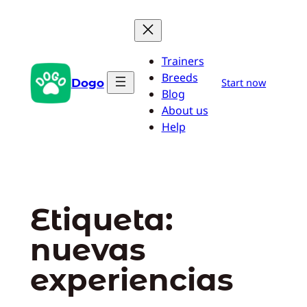
Saltar
al
contenido
Trainers
Breeds
Dogo
Start now
Blog
About us
Help
Etiqueta:
nuevas
experiencias