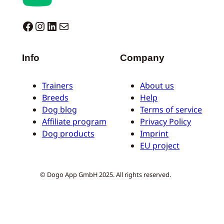
Dogo facebook
Instagram
LinkedIn
Correo electrónico
Info
Company
Trainers
About us
Breeds
Help
Dog blog
Terms of service
Affiliate program
Privacy Policy
Dog products
Imprint
EU project
© Dogo App GmbH 2025. All rights reserved.