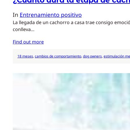
In
Entrenamiento positivo
La llegada de un cachorro a casa trae consigo emoció
conlleva…
Find out more
18 meses
, 
cambios de comportamiento
, 
dog owners
, 
estimulación me