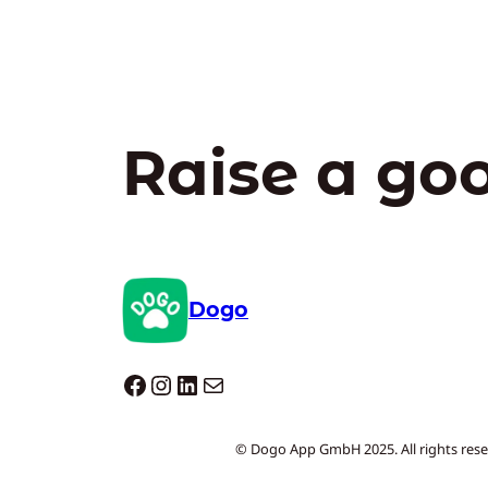
Raise a go
Dogo
Dogo facebook
Instagram
LinkedIn
E-mail
© Dogo App GmbH 2025. All rights rese