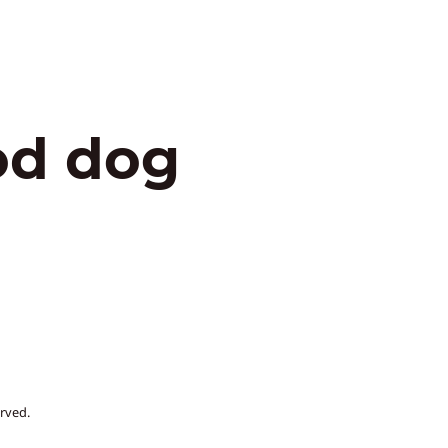
od dog
rved.