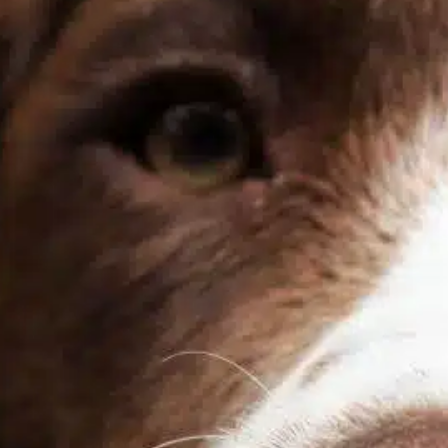
Como treinar um
cão agressivo?
In
Uncategorized
idar com um cão agressivo pode ser um
esafio. A agressividade geralmente decorre
o medo, da ansiedade, de traumas
assados ou de uma socialização
nadequada. É fundamental identificar a
ausa subjacente do comportamento de seu
ão para resolver o problema de forma
ficaz. O treinamento requer paciência e o
ompromisso de entender as necessidades
do…
ind out more