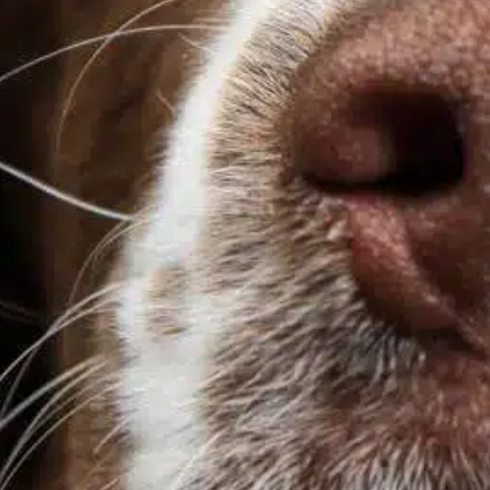
aggressive behavior
, 
aggressive dog
, 
ajuda o cão
, 
ajudar
o cão
, 
comportamento do cão
, 
controle da
agressividade
, 
criando segurança
, 
elogiar a hora de
brincar
, 
necessidades dos cães
, 
reforço positivo