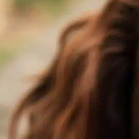
Como acalmar um
cão agressivo?
In
Uncategorized
Lidar com um cão agressivo pode ser
L
assustador para qualquer proprietário de
d
animal de estimação. Vários fatores
d
contribuem para o comportamento
p
agressivo de um cão, como medo, instintos
i
territoriais ou traumas passados.
c
Reconhecer os sinais de agressão e entender
c
como lidar com eles pode melhorar
e
significativamente o comportamento do cão
c
e o relacionamento entre vocês.…
Find out more
F