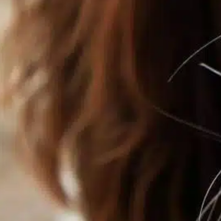
aggressive behavior
, 
aggressive dog
, 
behavior
modification
, 
calm environment
, 
comportamento do
cão
, 
creating calm
, 
estimulação mental
, 
help reduce
, 
igualmente importante