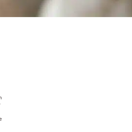
m
r
e