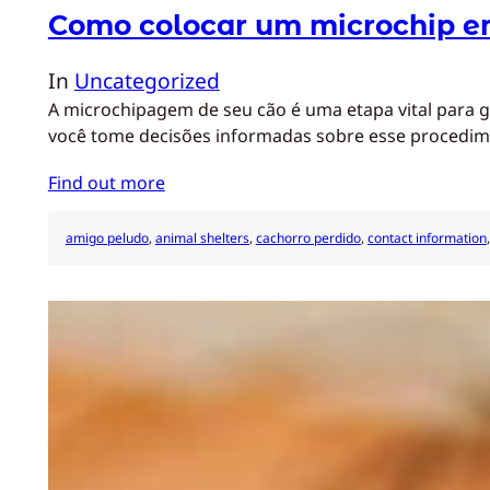
Como colocar um microchip 
In
Uncategorized
A microchipagem de seu cão é uma etapa vital para 
você tome decisões informadas sobre esse procedi
Find out more
amigo peludo
, 
animal shelters
, 
cachorro perdido
, 
contact information
,