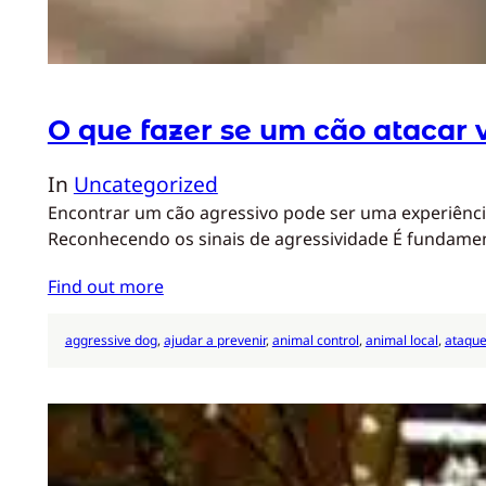
O que fazer se um cão atacar 
In
Uncategorized
Encontrar um cão agressivo pode ser uma experiência
Reconhecendo os sinais de agressividade É fundame
Find out more
aggressive dog
, 
ajudar a prevenir
, 
animal control
, 
animal local
, 
ataque