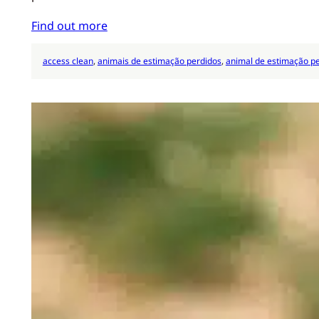
Find out more
access clean
, 
animais de estimação perdidos
, 
animal de estimação p