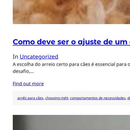
Como deve ser o ajuste de um 
In
Uncategorized
A escolha do arreio certo para cães é essencial para
desafio,…
Find out more
arnês para cães
, 
choosing right
, 
comportamentos de necessidades
, 
d