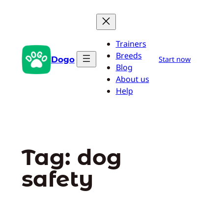
Pular
para
o
Trainers
conteúdo
Breeds
Dogo
Start now
Blog
About us
Help
Tag:
dog
safety