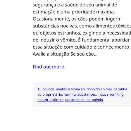
segurança e a saúde de seu animal de
estimação é uma prioridade máxima.
Ocasionalmente, os cães podem ingerir
substâncias nocivas, como alimentos tóxico
ou objetos estranhos, exigindo a necessida
de induzir o vômito. É fundamental abordar
essa situação com cuidado e conhecimento.
Avalie a situação Se seu cão…
Find out more
10 pounds
, 
avaliar a situação
, 
dono do animal
, 
garantia
do proprietário
, 
harmful substances
, 
induce vomiting
, 
induzir o vômito
, 
peróxido de hidrogênio