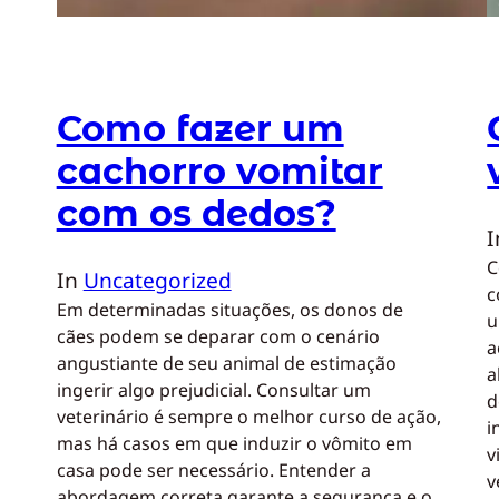
Como fazer um
cachorro vomitar
com os dedos?
C
In
Uncategorized
c
Em determinadas situações, os donos de
u
cães podem se deparar com o cenário
a
angustiante de seu animal de estimação
a
ingerir algo prejudicial. Consultar um
d
veterinário é sempre o melhor curso de ação,
i
mas há casos em que induzir o vômito em
v
casa pode ser necessário. Entender a
v
abordagem correta garante a segurança e o