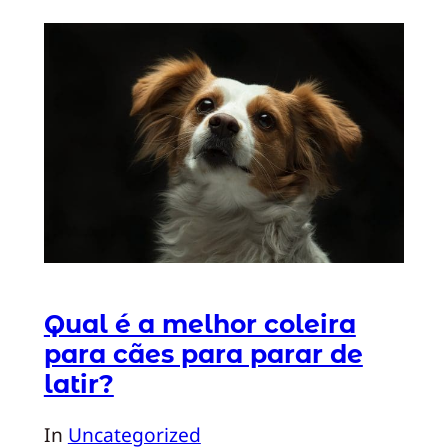
Qual é a melhor coleira
para cães para parar de
latir?
In
Uncategorized