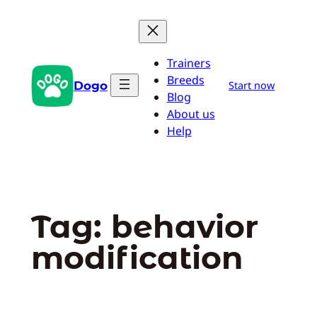
Pular
para
o
Trainers
conteúdo
Breeds
Dogo
Start now
Blog
About us
Help
Tag:
behavior
modification