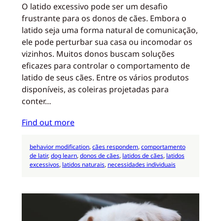
O latido excessivo pode ser um desafio
frustrante para os donos de cães. Embora o
latido seja uma forma natural de comunicação,
ele pode perturbar sua casa ou incomodar os
vizinhos. Muitos donos buscam soluções
eficazes para controlar o comportamento de
latido de seus cães. Entre os vários produtos
disponíveis, as coleiras projetadas para
conter…
Find out more
behavior modification
, 
cães respondem
, 
comportamento
de latir
, 
dog learn
, 
donos de cães
, 
latidos de cães
, 
latidos
excessivos
, 
latidos naturais
, 
necessidades individuais