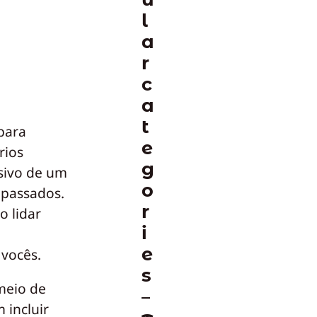
l
a
r
c
a
t
para
e
rios
g
sivo de um
o
 passados.
r
o lidar
i
e
vocês.
s
meio de
 incluir