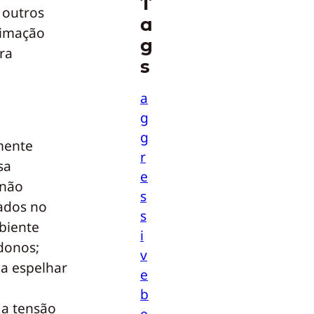
T
 outros
a
timação
g
ra
s
a
g
g
mente
r
sa
e
 não
s
ados no
s
biente
i
donos;
v
 a espelhar
e
b
 a tensão
e