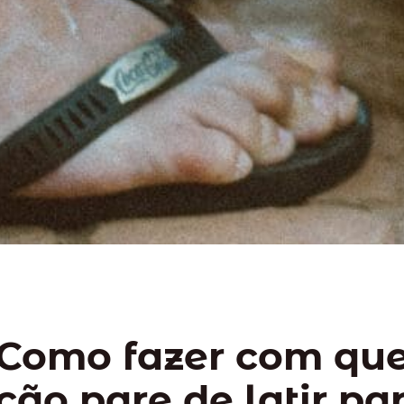
Como fazer com que
cão pare de latir pa