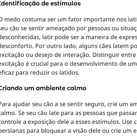
Identificação de estímulos
O medo costuma ser um fator importante nos lati
seu cão se sentir ameaçado por pessoas ou situa
desconhecidas, latir pode ser a maneira de expre
desconforto. Por outro lado, alguns cães latem p
excitação ou desejo de interação. Distinguir entr
excitação é crucial para o desenvolvimento de u
eficaz para reduzir os latidos.
Criando um ambiente calmo
Para ajudar seu cão a se sentir seguro, crie um a
calmo. Se seu cão late para as pessoas que passa
controle a exposição dele a esses estímulos. Use 
persianas para bloquear a visão dele ou crie um 