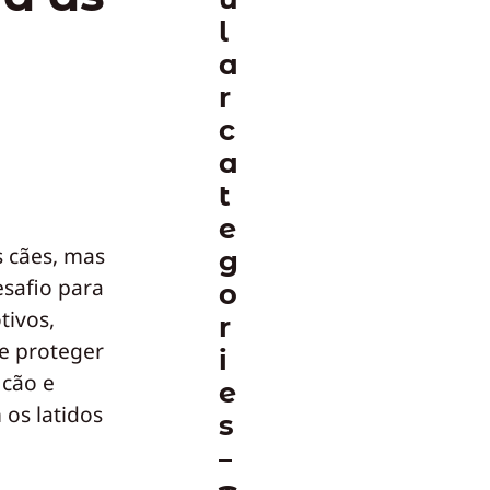
l
a
r
c
a
t
e
 cães, mas
g
esafio para
o
tivos,
r
de proteger
i
 cão e
e
 os latidos
s