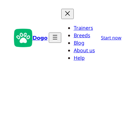
Pular
para
o
Trainers
conteúdo
Breeds
Dogo
Start now
Blog
About us
Help