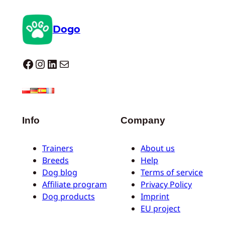
Dogo
Dogo facebook
Instagram
LinkedIn
E-mail
Info
Company
Trainers
About us
Breeds
Help
Dog blog
Terms of service
Affiliate program
Privacy Policy
Dog products
Imprint
EU project