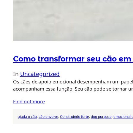
Como transformar seu cão em
In
Uncategorized
Os cães de apoio emocional desempenham um papel f
acompanham essa função. Seu cão pode se tornar 
Find out more
ajuda o cão
, 
cão envolve
, 
Construindo forte
, 
dog purpose
, 
emocional 