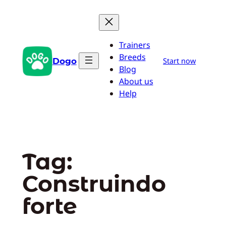
Pular
para
o
Trainers
conteúdo
Breeds
Dogo
Start now
Blog
About us
Help
Tag:
Construindo
forte