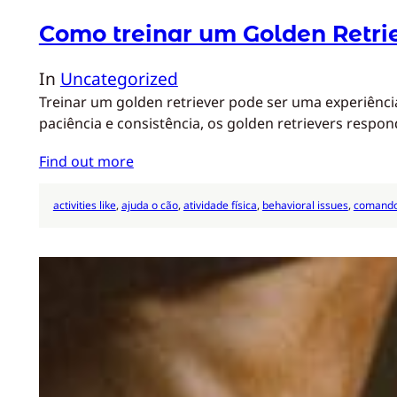
Como treinar um Golden Retri
In
Uncategorized
Treinar um golden retriever pode ser uma experiência
paciência e consistência, os golden retrievers res
Find out more
activities like
, 
ajuda o cão
, 
atividade física
, 
behavioral issues
, 
comando