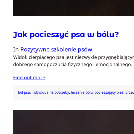
Jak pocieszyć psa w bólu?
In
Pozytywne szkolenie psów
Widok cierpiącego psa jest niezwykle przygnębiającym
dobrego samopoczucia fizycznego i emocjonalnego
Find out more
ból psa
, 
indywidualne potrzeby
, 
leczenie bólu
, 
pocieszający pies
, 
przew