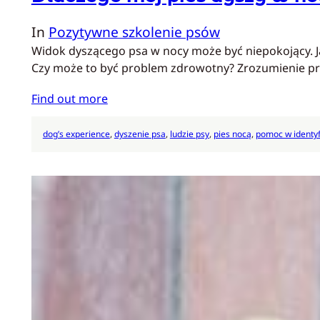
In
Pozytywne szkolenie psów
Widok dyszącego psa w nocy może być niepokojący. Ja
Czy może to być problem zdrowotny? Zrozumienie p
Find out more
dog’s experience
, 
dyszenie psa
, 
ludzie psy
, 
pies nocą
, 
pomoc w identyf