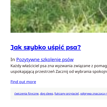
Jak szybko uśpić psa?
In
Pozytywne szkolenie psów
Każdy właściciel psa zna wyzwania związane z pomaga
uspokajającą przestrzeń Zacznij od wybrania spoko
Find out more
ćwiczenia fizyczne
, 
dog sleep
, 
futrzany przyjaciel
, 
odgrywa znaczącą r