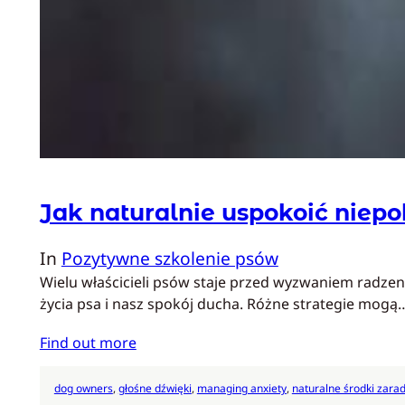
Jak naturalnie uspokoić niepo
In
Pozytywne szkolenie psów
Wielu właścicieli psów staje przed wyzwaniem radzen
życia psa i nasz spokój ducha. Różne strategie mogą
Find out more
dog owners
, 
głośne dźwięki
, 
managing anxiety
, 
naturalne środki zara