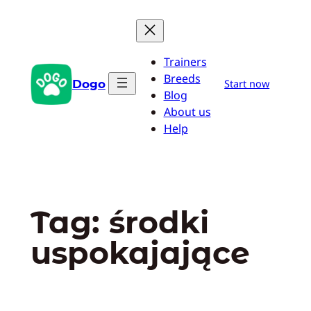
Przejdź
do
treści
Trainers
Breeds
Dogo
Start now
Blog
About us
Help
Tag:
środki
uspokajające