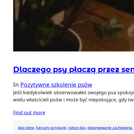
Dlaczego psy płaczą przez se
In
Pozytywne szkolenie psów
Jeśli kiedykolwiek obserwowałeś swojego psa spokojni
wielu właścicieli psów i może być niepokojące, gdy t
Find out more
dog sleep
, 
futrzany przyjaciel
, 
notice dog
, 
obserwowanie zachowania
, 