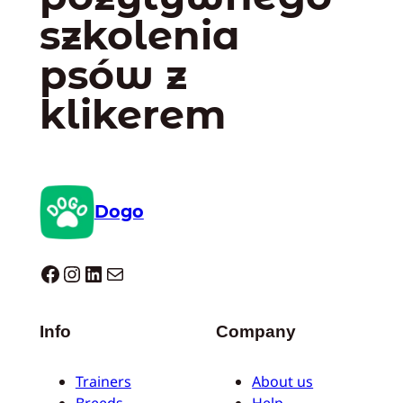
szkolenia
psów z
klikerem
Dogo
Dogo facebook
Instagram
LinkedIn
Mail
Info
Company
Trainers
About us
Breeds
Help