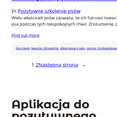
In
Pozytywne szkolenie psów
Wielu właścicieli psów zauważa, że ich futrzani towa
psa podczas tych niespokojnych chwil. Zrozumienie, 
Find out more
dog sleep
, 
kwestie zdrowotne
, 
obserwujący pies
, 
pomoc środowiskow
1
2
Następna strona
→
Aplikacja do
pozytywnego