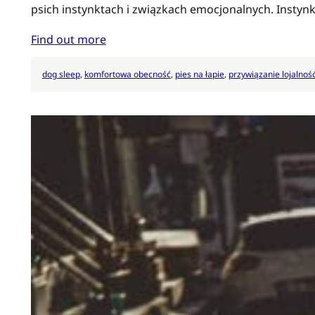
psich instynktach i związkach emocjonalnych. Instyn
Find out more
dog sleep
, 
komfortowa obecność
, 
pies na łapie
, 
przywiązanie lojalnoś