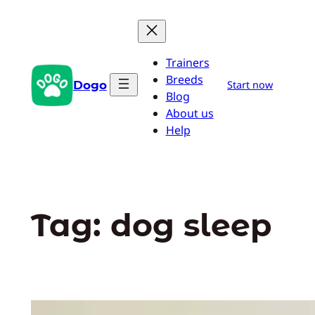
Przejdź
do
treści
Trainers
Breeds
Dogo
Start now
Blog
About us
Help
Tag:
dog sleep