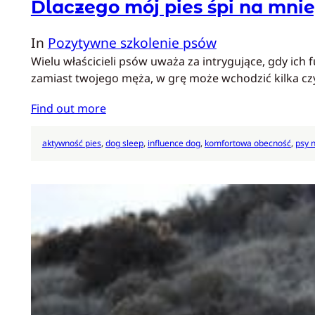
Dlaczego mój pies śpi na mni
In
Pozytywne szkolenie psów
Wielu właścicieli psów uważa za intrygujące, gdy ich f
zamiast twojego męża, w grę może wchodzić kilka czyn
Find out more
aktywność pies
, 
dog sleep
, 
influence dog
, 
komfortowa obecność
, 
psy 