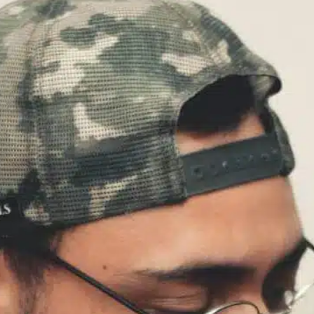
O que posso dar ao
meu cão para ele
dormir à noite?
In
Uncategorized
omo proprietário de um cão, garantir que
eu amigo peludo tenha uma boa noite de
ono é fundamental para a saúde e a
elicidade dele. Assim como os humanos, os
ães podem apresentar inquietação e
nsiedade que perturbam seus padrões de
ono. Se você está se perguntando: “O que
osso dar ao meu cão para…
ind out more