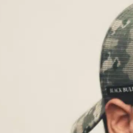
Por que meu
cachorro dorme em
cima de mim e não
do meu marido?
C
In
Uncategorized
s
Muitos donos de cães acham intrigante
s
quando seus amigos peludos preferem
f
dormir em uma pessoa e não em outra. Esse
c
comportamento levanta questões sobre
a
apego e conforto. Quando um cão opta por
s
se enrolar ao seu lado em vez de dormir com
p
seu marido, vários fatores podem estar em
jogo. O vínculo de carinho Os…
F
Find out more