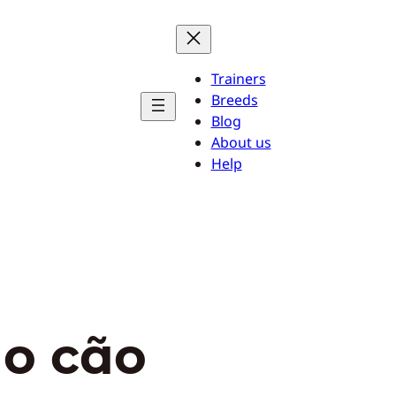
Trainers
Breeds
Blog
About us
Help
do cão