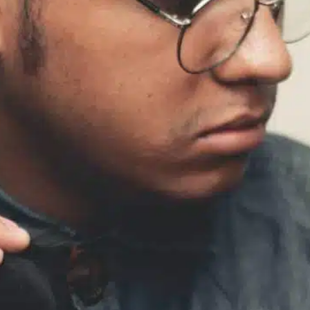
ajudar o cão
, 
amigo peludo
, 
anxiety discomfort
, 
avaliar o
cão
, 
better sleep
, 
criar paz
, 
óleos essenciais
, 
remédios
naturais
, 
sono do cão
, 
treinamento comportamental