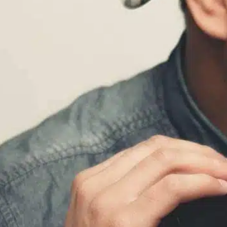
atividades com cães
, 
cachorro dormindo
, 
cão
doméstico
, 
cão influenciador
, 
choice sleeping
, 
comfort
presence
, 
dogs naturally
, 
medo ansiedade
, 
sono do cão