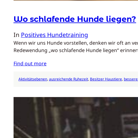
Wo schlafende Hunde liegen?
In
Positives Hundetraining
Wenn wir uns Hunde vorstellen, denken wir oft an ve
Redewendung „wo schlafende Hunde liegen“ erinnert 
Find out more
Aktivitätsebenen
, 
ausreichende Ruhezeit
, 
Besitzer Haustiere
, 
bessere