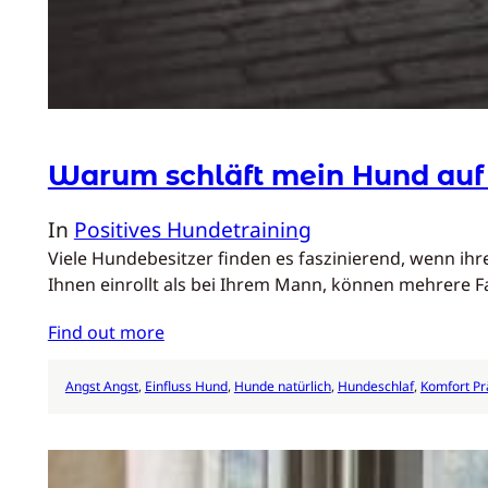
Warum schläft mein Hund auf
In
Positives Hundetraining
Viele Hundebesitzer finden es faszinierend, wenn ih
Ihnen einrollt als bei Ihrem Mann, können mehrere F
Find out more
Angst Angst
, 
Einfluss Hund
, 
Hunde natürlich
, 
Hundeschlaf
, 
Komfort Pr