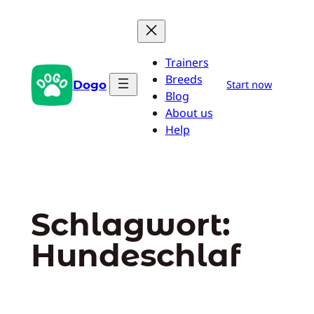
Zum
Inhalt
springen
Trainers
Breeds
Dogo
Start now
Blog
About us
Help
Schlagwort:
Hundeschlaf