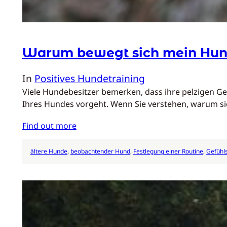
Warum bewegt sich mein Hund 
In
Positives Hundetraining
Viele Hundebesitzer bemerken, dass ihre pelzigen Gef
Ihres Hundes vorgeht. Wenn Sie verstehen, warum si
Find out more
ältere Hunde
, 
beobachtender Hund
, 
Festlegung einer Routine
, 
Gefühl