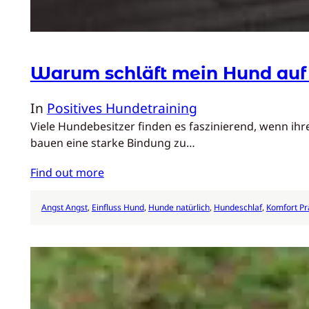
Warum schläft mein Hund auf
In
Positives Hundetraining
Viele Hundebesitzer finden es faszinierend, wenn ih
bauen eine starke Bindung zu…
Find out more
Angst Angst
, 
Einfluss Hund
, 
Hunde natürlich
, 
Hundeschlaf
, 
Komfort Pr