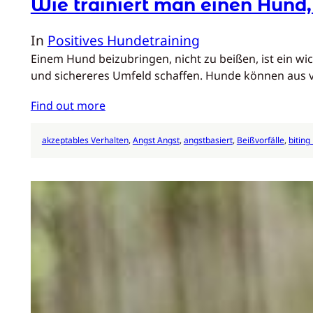
Wie trainiert man einen Hund,
In
Positives Hundetraining
Einem Hund beizubringen, nicht zu beißen, ist ein w
und sichereres Umfeld schaffen. Hunde können aus 
Find out more
akzeptables Verhalten
, 
Angst Angst
, 
angstbasiert
, 
Beißvorfälle
, 
biting