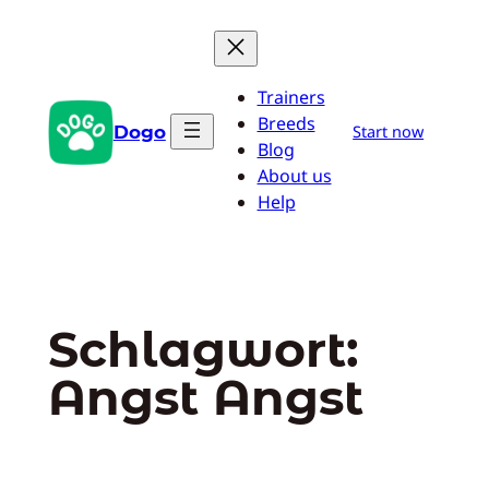
Zum
Inhalt
springen
Trainers
Breeds
Dogo
Start now
Blog
About us
Help
Schlagwort:
Angst Angst