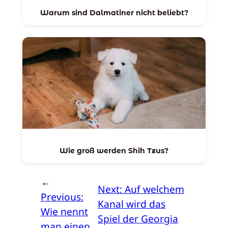
Warum sind Dalmatiner nicht beliebt?
Wie groß werden Shih Tzus?
←
Next:
Auf welchem
Previous:
Kanal wird das
Wie nennt
Spiel der Georgia
man einen